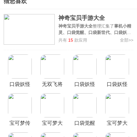
猜您喜欢
神奇宝贝手游大全
神奇宝贝手游大全
整理汇集了
掌机小精
灵、口袋觉醒、口袋新世代、口袋妖怪
漆黑的魅影、口袋妖怪火红
等多款以精
共有
15
款应用
全部>>
灵宝可梦为题材的捉宠类游戏，这一系
列神奇宝贝游戏秉承着捕捉、训练、对
战的核心理念，让玩家沉浸在一个充满
冒险与惊喜的神奇宝贝世界中。神奇宝
贝手游系列作品，对我们来说，不仅仅
是一款剧情通关/对战游戏，更是我们的
口袋妖怪
无双飞将
口袋妖怪
口袋妖怪
童年情怀。如果你也是一个对神奇宝贝
非常热爱的人，那么这些好玩的神奇宝
究极绿宝
官方版
单机版手
漆黑的魅
贝手游一定让你念念不忘！
石5手机版
游
影官方正
版
宝可梦传
宝可梦大
口袋觉醒
宝可梦大
说阿尔宙
探险正版
官方正版
集结国际