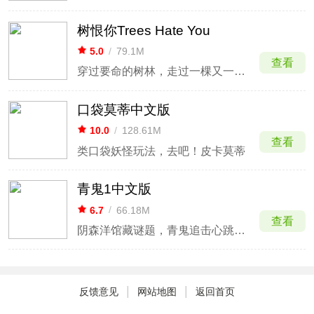
树恨你Trees Hate You
5.0
/
79.1M
查看
穿过要命的树林，走过一棵又一棵恶意满满的树
口袋莫蒂中文版
10.0
/
128.61M
查看
类口袋妖怪玩法，去吧！皮卡莫蒂
青鬼1中文版
6.7
/
66.18M
查看
阴森洋馆藏谜题，青鬼追击心跳爆表
|
|
反馈意见
网站地图
返回首页