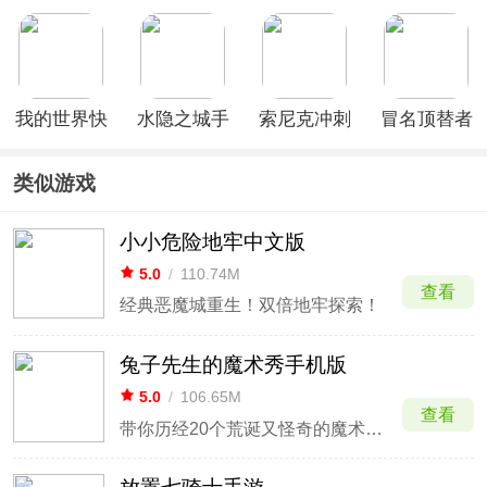
手游
3正式版
最新版本
方版
我的世界快
水隐之城手
索尼克冲刺
冒名顶替者
照版
机版
2爆炸官方
3d最新版
版
类似游戏
小小危险地牢中文版
5.0
/
110.74M
查看
经典恶魔城重生！双倍地牢探索！
兔子先生的魔术秀手机版
5.0
/
106.65M
查看
带你历经20个荒诞又怪奇的魔术桥段