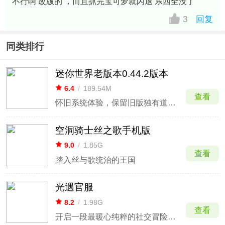
不行啊 改版的 ，而且抓完宝可梦就闪退 东西全没了
3
回复
同类排行
迷你世界老版本0.44.2版本
6.4
/
189.54M
查看
怀旧系统体验，保留旧版独有道具与机制。
空洞骑士丝之歌手机版
9.0
/
1.85G
查看
踏入丝与歌统治的王国
光遇官服
8.2
/
1.98G
查看
开启一段最暖心纯粹的社交冒险体验