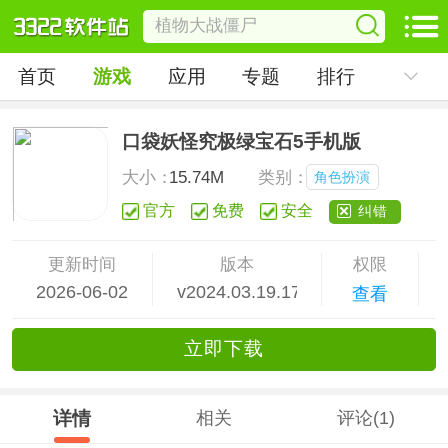
首页
游戏
应用
专题
排行
口袋妖怪究极绿宝石5手机版
大小：
15.74M
类别：
角色扮演
官方
免费
安全
纠错
更新时间
版本
权限
2026-06-02
v2024.03.19.17
查看
立
即下
载
详情
相关
评论(1)