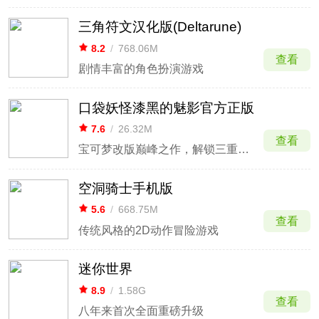
三角符文汉化版(Deltarune)
8.2
/
768.06M
查看
剧情丰富的角色扮演游戏
口袋妖怪漆黑的魅影官方正版
7.6
/
26.32M
查看
宝可梦改版巅峰之作，解锁三重平宇宙冒险
空洞骑士手机版
5.6
/
668.75M
查看
传统风格的2D动作冒险游戏
迷你世界
8.9
/
1.58G
查看
八年来首次全面重磅升级