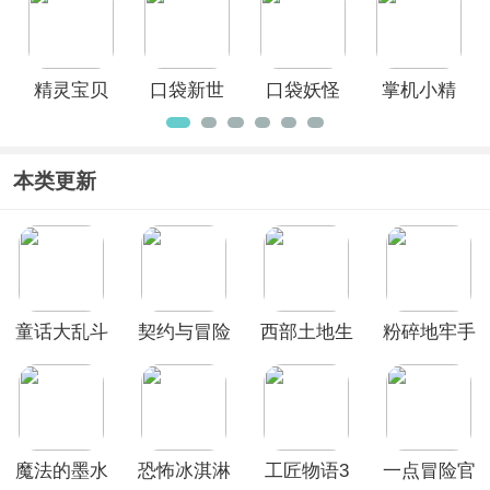
斯游戏官
手游
服
方正版
精灵宝贝
口袋新世
口袋妖怪
掌机小精
官方正版
代官方最
火红手机
灵官服
新版
版
本类更新
童话大乱斗
契约与冒险
西部土地生
粉碎地牢手
英雄传说
存内置菜单
机版
最新版
魔法的墨水
恐怖冰淇淋
工匠物语3
一点冒险官