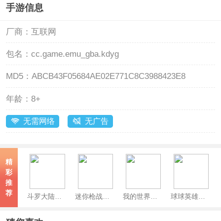
手游信息
厂商：
互联网
包名：
cc.game.emu_gba.kdyg
MD5：
ABCB43F05684AE02E771C8C3988423E8
年龄：
8+
无需网络
无广告
精
彩
推
荐
斗罗大陆魂师对决最新版本
迷你枪战精英官方版
我的世界网易官方正版
球球英雄官方版