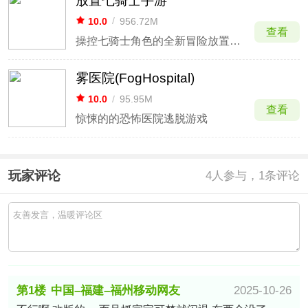
放置七骑士手游
10.0
/
956.72M
查看
操控七骑士角色的全新冒险放置游戏
雾医院(FogHospital)
10.0
/
95.95M
查看
惊悚的的恐怖医院逃脱游戏
玩家评论
4
人参与，1条评论
第1楼
中国–福建–福州移动网友
2025-10-26