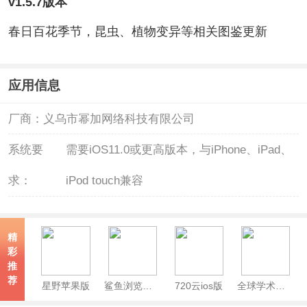
v1.5.7版本
春日百花季节，昆虫、植物变异等相关图鉴更新
应用信息
厂商：
义乌市幂加网络科技有限公司
系统要
需要iOS11.0或更高版本，与iPhone、iPad、
求：
iPod touch兼容
精
彩
推
荐
星野苹果版
鲨鱼浏览器iOS版
720云ios版
全球学术快报苹果版