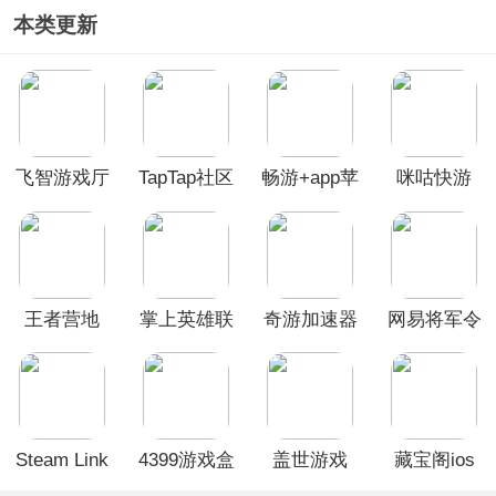
本类更新
飞智游戏厅
TapTap社区
畅游+app苹
咪咕快游
ios版
苹果版
果版
ios版
王者营地
掌上英雄联
奇游加速器
网易将军令
ios版
盟ios版
ios版
ios版
Steam Link
4399游戏盒
盖世游戏
藏宝阁ios
苹果版
ios版
iOS版
版