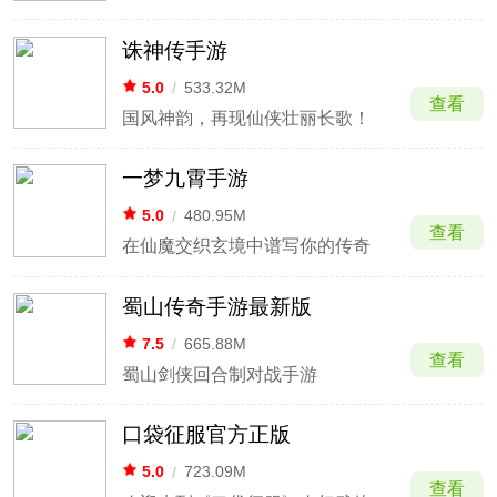
诛神传手游
5.0
/
533.32M
查看
国风神韵，再现仙侠壮丽长歌！
一梦九霄手游
5.0
/
480.95M
查看
在仙魔交织玄境中谱写你的传奇
蜀山传奇手游最新版
7.5
/
665.88M
查看
蜀山剑侠回合制对战手游
口袋征服官方正版
5.0
/
723.09M
查看