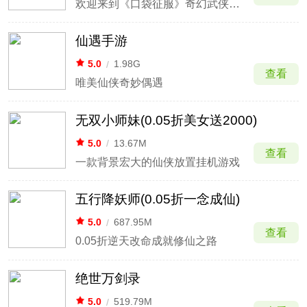
欢迎来到《口袋征服》奇幻武侠世界
仙遇手游
5.0
/
1.98G
查看
唯美仙侠奇妙偶遇
无双小师妹(0.05折美女送2000)
5.0
/
13.67M
查看
一款背景宏大的仙侠放置挂机游戏
五行降妖师(0.05折一念成仙)
5.0
/
687.95M
查看
0.05折逆天改命成就修仙之路
绝世万剑录
5.0
/
519.79M