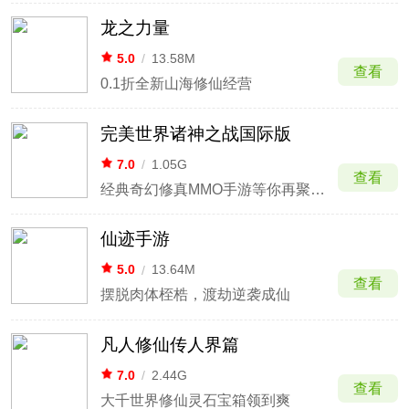
龙之力量
5.0
/
13.58M
查看
0.1折全新山海修仙经营
完美世界诸神之战国际版
7.0
/
1.05G
查看
经典奇幻修真MMO手游等你再聚祖龙城
仙迹手游
5.0
/
13.64M
查看
摆脱肉体桎梏，渡劫逆袭成仙
凡人修仙传人界篇
7.0
/
2.44G
查看
大千世界修仙灵石宝箱领到爽