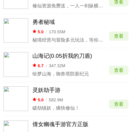
查看
修仙资源免费送，一人一剑纵横三界
勇者秘域
5.0
/
170.55M
查看
秘境经营与冒险多元玩法，等你来探索
山海记(0.05折我的刀盾)
6.7
/
347.32M
查看
绘梦山海，御兽塔防新纪元
灵妖劫手游
5.0
/
582.9M
查看
破劫镇妖，痛快修仙！
倩女幽魂手游官方正版