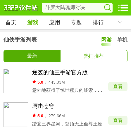
首页
游戏
应用
专题
排行
仙侠手游列表
网游
单机
最新
热门推荐
逆袭的仙王手游官方版
5.0
/
443.03M
查看
意外地获得了惊世秘典的线索，逆袭之路由此开启
鹰击苍穹
5.0
/
279.66M
查看
踏遍三界星河，登顶无上至尊王座