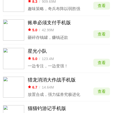
8.3
/
909.69M
查看
趣味策略，奇兵布阵以弱胜强
账单必须支付手机版
5.0
/
42.99M
查看
砸碎存钱罐，赚钱还款
星光小队
5.0
/
123.4M
查看
一边专注，一边变强！
猎龙消消大作战手机版
6.7
/
14.64M
查看
放置合成，强力猛兽究极进化
猫猫钓游记手机版