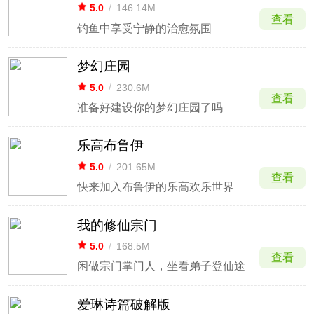
5.0
/
146.14M
查看
钓鱼中享受宁静的治愈氛围
梦幻庄园
5.0
/
230.6M
查看
准备好建设你的梦幻庄园了吗
乐高布鲁伊
5.0
/
201.65M
查看
快来加入布鲁伊的乐高欢乐世界
我的修仙宗门
5.0
/
168.5M
查看
闲做宗门掌门人，坐看弟子登仙途
爱琳诗篇破解版