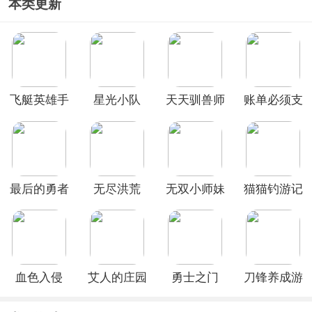
本类更新
飞艇英雄手
星光小队
天天驯兽师
账单必须支
游
(0.1折送
付手机版
6480)
最后的勇者
无尽洪荒
无双小师妹
猫猫钓游记
官方版
taptap版
(0.05折美
手机版
女送2000)
血色入侵
艾人的庄园
勇士之门
刀锋养成游
戏中文版