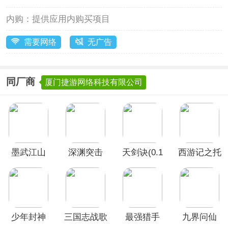
内购：
提供应用内购买项目
需要网络
无广告
同厂商
厦门捷游网络科技有限公司
墨武江山
深渊突击
天剑诀(0.1
西游记之托
折百万真充
塔天王
鬼修)
(0.05双倍
代金买断)
少年封神
三国志战歌
最强猎手
九界问仙