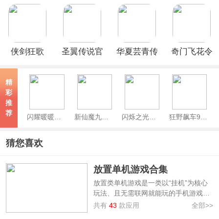
(0.05折专
(0.05折每
(0.05折代
(0.1折送万
属联动版)
日2K三国
金翻倍买
元真充)
币)
断)
侠剑狂歌
圣翼传说官
华夏芸青传
奇门飞花令
(0.05折领
方正版
(0.1折天天
(0.1折每日
千元代金
送1296代
千充版)
精
券)
金)
彩
推
荐
闪耀暖暖官服
新仙魔九界波克官方正版
闪烁之光官服
狂野飙车9竞速传奇手游
猜您喜欢
放置单机游戏合集
放置类单机游戏是一类以“挂机”为核心
玩法、且无需联网就能玩的手机游戏，
在这里玩家只需进行少量操作，系统会
共有
43
款应用
全部>>
自动进行资源积累、升级、战斗，且无