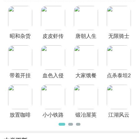
需与其他玩家竞争，还可以轻松地在你
自己的节奏下享受游戏的乐趣。
放置单
机游戏合集
提供了
江湖风云录、点杀泰
坦2、放置咖啡店、小小铁路、锻冶屋
英雄谭、大家饿餐厅、皮皮虾传奇
等一
昭和杂货
皮皮虾传
唐朝人生
无限骑士
系列好玩的单机放置手游。如果你喜欢
轻松、简单的游戏体验，同时又能感受
店物语3游
奇官方版
最新版
最新版
到成长的乐趣，单机放置类游戏是一个
戏官方版
不错的选择！
带着开挂
血色入侵
大家饿餐
点杀泰坦2
系统去修
厅官方版
官方正版
仙
放置咖啡
小小铁路
锻冶屋英
江湖风云
店官方版
中文版
雄谭最新
录2026最
版
新版