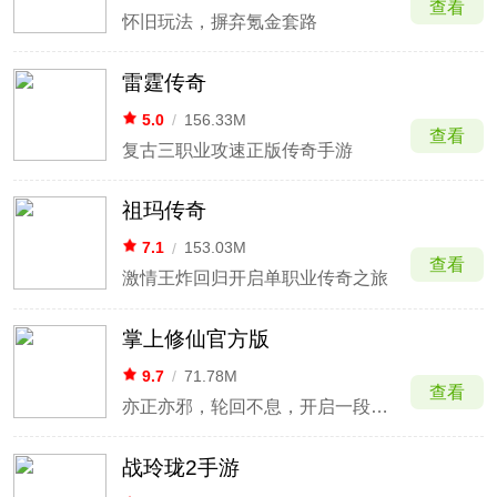
查看
怀旧玩法，摒弃氪金套路
雷霆传奇
5.0
/
156.33M
查看
复古三职业攻速正版传奇手游
祖玛传奇
7.1
/
153.03M
查看
激情王炸回归开启单职业传奇之旅
掌上修仙官方版
9.7
/
71.78M
查看
亦正亦邪，轮回不息，开启一段修仙之路
战玲珑2手游