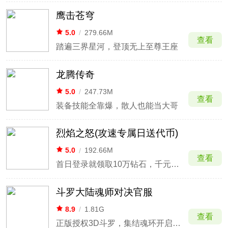
鹰击苍穹
5.0
/
279.66M
查看
踏遍三界星河，登顶无上至尊王座
龙腾传奇
5.0
/
247.73M
查看
装备技能全靠爆，散人也能当大哥
烈焰之怒(攻速专属日送代币)
5.0
/
192.66M
查看
首日登录就领取10万钻石，千元充值点
斗罗大陆魂师对决官服
8.9
/
1.81G
查看
正版授权3D斗罗，集结魂环开启高燃竞技