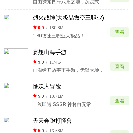
自由探索四海八荒之地，沉浸式探索体验
烈火战神(大极品微变三职业)
0.0
/
180.6M
查看
1.80攻速三职业大极品！
妄想山海手游
5.0
/
1.74G
查看
山海经开放宇宙手游，无缝大地图+超高自由度战斗
除妖大冒险
5.0
/
13.71M
查看
上线即送 SSSR 神将白无常
天天奔跑打怪兽
5.0
/
13.56M