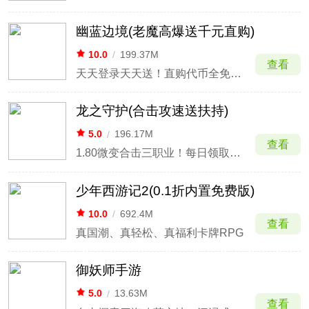
幽蓝边境(老魔高爆送千元直购)
10.0
/
199.37M
查看
天天登录天天送！直购代币全免送！
龙之守护(合击攻速送扶持)
5.0
/
196.17M
查看
1.80微变合击三职业！每日领取扶持！
少年西游记2(0.1折内置免费版)
10.0
/
692.4M
查看
真国潮、真轻松、真福利卡牌RPG
御妖师手游
5.0
/
13.63M
查看