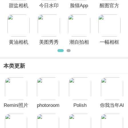
甜盐相机
今日水印
脸猫App
醒图官方
app
相机App
版
黄油相机
美图秀秀
潮自拍相
一幅相框
App
手机版
机app
app
本类更新
Remini照片
photoroom
Polish
你我当年AI
修复软件
安卓版
照片修复软
件