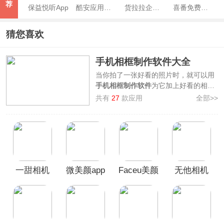
荐
保益悦听App
酷安应用商店app
货拉拉企业版App
喜番免费短剧APP
猜您喜欢
手机相框制作软件大全
当你拍了一张好看的照片时，就可以用
手机相框制作软件
为它加上好看的相
框，你可以选择纯色、艺术纹理、创意
共有
27
款应用
全部>>
图形、拼贴等多种相框模板样式，调整
相框的大小、颜色、粗细等参数，或添
加文字和贴纸，完成之后照片就会变得
更加精致和有美感。
3322软件站专门整理了
手机相框制作软
件大全
，包含了
一幅相框、醒图、黄油
一甜相机
微美颜app
Faceu美颜
无他相机
相机、美图秀秀
等软件，帮你快速提升
照片档次，有需要的小伙伴欢迎前来本
App官方正
相机App
App
站免费下载！
版