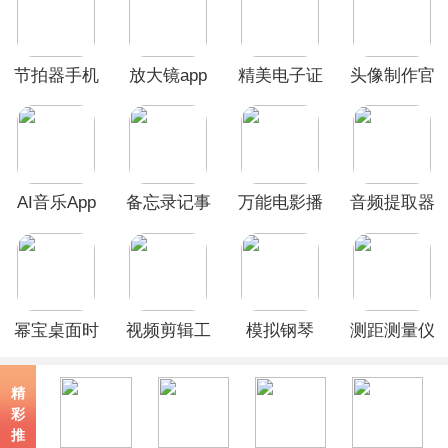
节拍器手机
放大镜app
精美电子证
头像制作官
版
件照app
方版免费
AI音乐App
备忘录记事
万能电影播
音频提取器
本App
放器App
App
幂宝桌面时
视频剪辑工
模拟钢琴
测距测量仪
钟app
厂app
App
app
精
彩
推