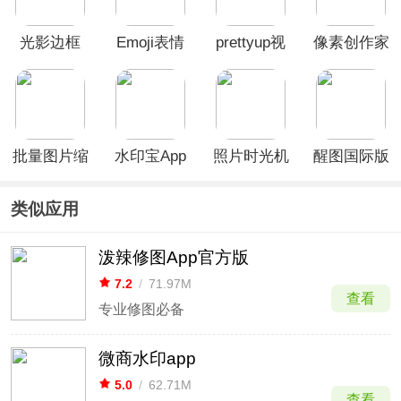
光影边框
Emoji表情
prettyup视
像素创作家
App
贴图App
频人像美化
APP
app
批量图片缩
水印宝App
照片时光机
醒图国际版
放app
手机版
类似应用
泼辣修图App官方版
7.2
/
71.97M
查看
专业修图必备
微商水印app
5.0
/
62.71M
查看