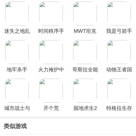
迷失之地乱
时间秩序手
MWT坦克
我是弓箭手
斗最新版本
游官方版
战争
手机版
地牢杀手
火力掩护中
哥斯拉全能
动物王者国
文最新版本
宇宙游戏最
际服官方正
(Cover
新版
版
Fire)
(Godzilla:
Omniverse)
城市战士与
开个荒
掘地求生2
特格拉生存
街头帮派官
手机版
工艺与建造
方版
类似游戏