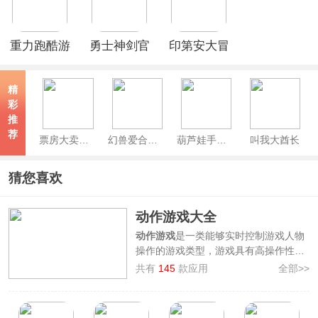
重力跑酷游
勇士神剑官
印第安大冒
戏
方版
险2官方正
版
精
(Manuganu
彩
2)
推
荐
票房大卖王官方版
幻兽爱合成官方版
葫芦娃手游2026最新版
叫我大酋长
猜您喜欢
动作游戏大全
动作游戏
是一类能够实时控制游戏人物
操作的游戏类型，游戏具有高操作性、
较高自由度等特色，能够给与玩家刺激
共有
145
款应用
全部>>
的游戏反馈，更有参与感、沉浸度，是
十分受欢迎的游戏类型。
3322软件站整理汇集了一批手机动作游