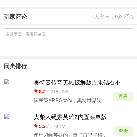
玩家评论
0
人参与，0条评论
同类排行
奥特曼传奇英雄破解版无限钻石不用登录
8.7
/
219.52M
查看
国民级ARPG大作，奥特世界观完美还原
火柴人绳索英雄2内置菜单版
5.5
/
178.1M
查看
使用超级英雄的力量打击犯罪和邪恶