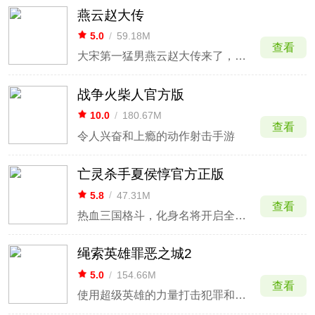
燕云赵大传
5.0
/
59.18M
查看
大宋第一猛男燕云赵大传来了，赶紧来战斗吧
战争火柴人官方版
10.0
/
180.67M
查看
令人兴奋和上瘾的动作射击手游
亡灵杀手夏侯惇官方正版
5.8
/
47.31M
查看
热血三国格斗，化身名将开启全屏割草体验。
绳索英雄罪恶之城2
5.0
/
154.66M
查看
使用超级英雄的力量打击犯罪和邪恶