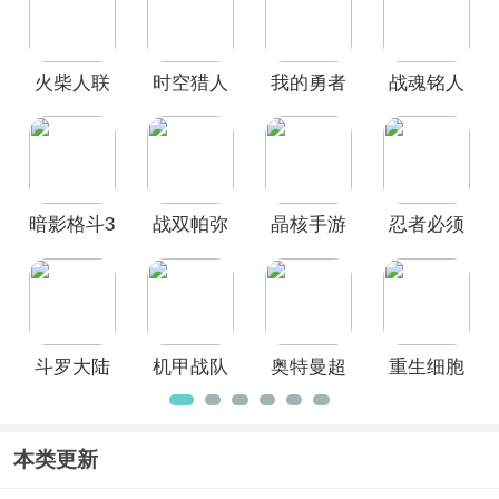
戏，其中包含如
重生细胞、忍者必须死
3
等好玩的动作类手游，欢迎广大玩家
前来下载畅玩！
火柴人联
时空猎人
我的勇者
战魂铭人
盟3官方正
官方正版
官方正版
官方正版
版
暗影格斗3
战双帕弥
晶核手游
忍者必须
官方版
什手游
死3官服
斗罗大陆
机甲战队
奥特曼超
重生细胞
猎魂世界
官方正版
时空英雄
2026最新
官方正版
版
本类更新