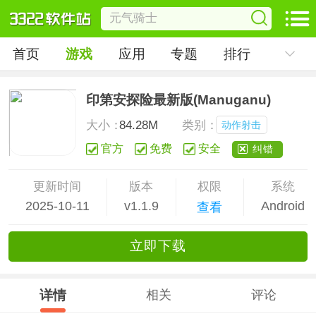
首页
游戏
应用
专题
排行
印第安探险最新版(Manuganu)
大小：
84.28M
类别：
动作射击
官方
免费
安全
纠错
更新时间
版本
权限
系统
2025-10-11
v1.1.9
Android
查看
立
即下
载
详情
相关
评论