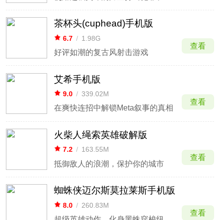
茶杯头(cuphead)手机版
6.7
/
1.98G
查看
好评如潮的复古风射击游戏
艾希手机版
9.0
/
339.02M
查看
在爽快连招中解锁Meta叙事的真相
火柴人绳索英雄破解版
7.2
/
163.55M
查看
抵御敌人的浪潮，保护你的城市
蜘蛛侠迈尔斯莫拉莱斯手机版
8.0
/
260.83M
查看
超级英雄动作，化身黑蛛穿梭纽约高楼。