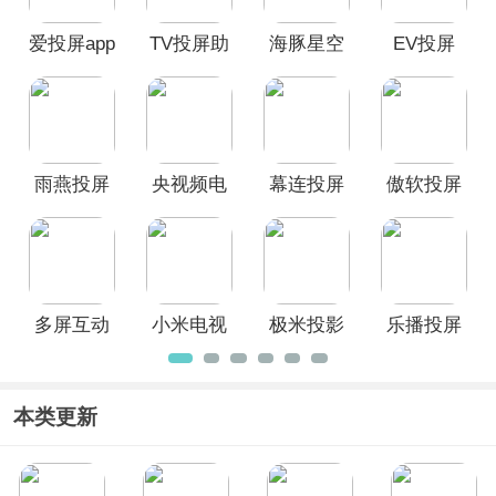
上播放移动设备中的音乐、视频、照
爱投屏app
TV投屏助
海豚星空
EV投屏
片，甚至进行游戏等操作。对此有需求
的用户不妨来下载使用吧！
手
投屏手机
端
雨燕投屏
央视频电
幕连投屏
傲软投屏
app
视投屏助
App
App
手TV版
多屏互动
小米电视
极米投影
乐播投屏
App
助手App
仪手机投
官方版
屏app
本类更新