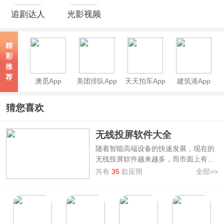
追剧达人
光影视频
App
app
精
彩
推
荐
澳觅App
美团排队App
天天拍车App
建筑港App
猜您喜欢
无线投屏软件大全
随着智能高端设备的快速发展，现在的
无线投屏软件越来越多，而市面上有很
多无线投屏app可以选择，本站特地整
共有
35
款应用
全部>>
理制作了
无线投屏软件大全
，汇集了如
乐播投屏、傲软投屏、多屏互动等手机
wifi投屏软件。这些无线投屏软件通过
WiFi连接将移动设备投射到电视、电脑
等大屏幕设备上，用户还可以在大屏幕