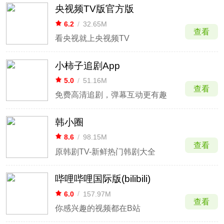
央视频TV版官方版
6.2
/
32.65M
查看
看央视就上央视频TV
小柿子追剧App
5.0
/
51.16M
查看
免费高清追剧，弹幕互动更有趣
韩小圈
8.6
/
98.15M
查看
原韩剧TV-新鲜热门韩剧大全
哔哩哔哩国际版(bilibili)
6.0
/
157.97M
查看
你感兴趣的视频都在B站