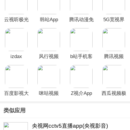
云视听极光
韩站App
腾讯动漫免
5G宽视界
TV版
费版
app
izdax
风行视频
b站手机客
腾讯视频
App
户端
2026最新版
百度影视大
咪咕视频
Z视介App
西瓜视频极
全App
App
速版app
类似应用
央视网cctv5直播app(央视影音)