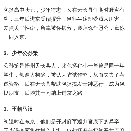
包拯高中状元，少年得志，又在天长县任期时赈灾有
功，三年后进京受诏擢升，岂料半途却受贼人所害，
差点丢了性命，所幸被你搭救，遂拜你作恩公，邀你
一同入京。
2、少年公孙策
公孙策是扬州天长县人，比包拯稍小一些曾是同一年
学生，却遭人构陷，被认为省试作弊，从而失去了考
试资格，后在天长县帮助包拯揭发士绅恶行，成为包
拯朋友，后随其一同踏上进京之路。
3、王朝马汉
初遇时在东京，他们是开封府军巡判官底下的兵卒，
因为误会而将你抓入大牢。待包拯升任权知开封府府