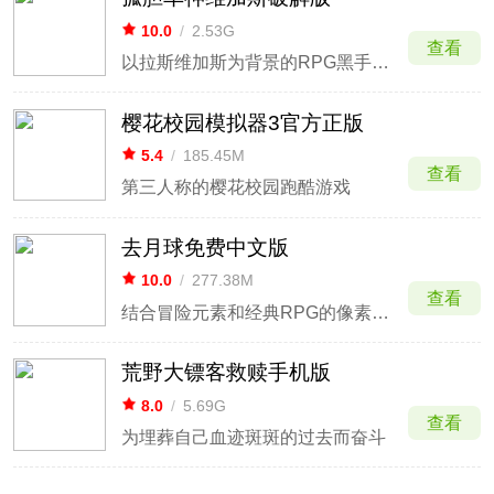
10.0
/
2.53G
查看
以拉斯维加斯为背景的RPG黑手党和犯罪在线游戏
樱花校园模拟器3官方正版
5.4
/
185.45M
查看
第三人称的樱花校园跑酷游戏
去月球免费中文版
10.0
/
277.38M
查看
结合冒险元素和经典RPG的像素画微型游戏
荒野大镖客救赎手机版
8.0
/
5.69G
查看
为埋葬自己血迹斑斑的过去而奋斗