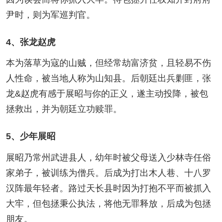
尹时，则为军巡判官。
4、张龙赵虎
本为落草为寇的山贼，但经常劫富济贫，且轻易不伤
人性命，被当地人称为山知县。后朝廷出兵剿匪，张
龙&赵虎有感于展昭与你的正义，遂主动投降，被包
拯救出，并为朝廷立功赎罪。
5、少年展昭
展昭乃常州武进县人，幼年时被父母送入少林寺任俗
家弟子，被训练为僧兵。后成为打出木人巷、十八罗
汉阵最年轻者。路过天长县时因为打抱不平而被抓入
大牢，但包拯秉公执法，将他无罪释放，后成为包拯
朋友。