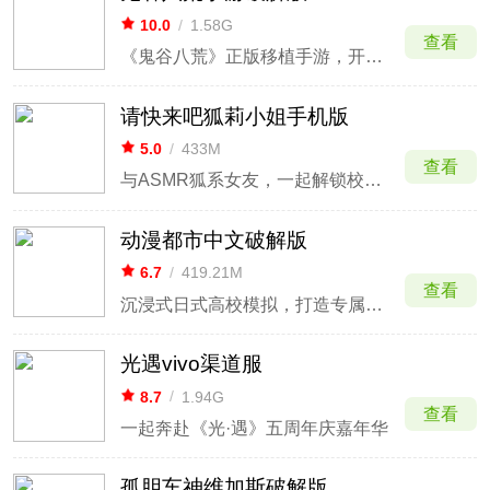
10.0
/
1.58G
查看
《鬼谷八荒》正版移植手游，开放沙盒修仙
请快来吧狐莉小姐手机版
5.0
/
433M
查看
与ASMR狐系女友，一起解锁校园秘闻
动漫都市中文破解版
6.7
/
419.21M
查看
沉浸式日式高校模拟，打造专属校园日常
光遇vivo渠道服
8.7
/
1.94G
查看
一起奔赴《光·遇》五周年庆嘉年华
孤胆车神维加斯破解版