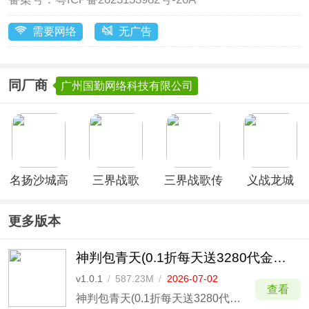
需要网络
无广告
同厂商
广州国勤网络科技有限公司
名扬沙城高
三界战歌
三界战歌传
义战龙城
爆传奇手游
(0.01折定
奇手游版
(鬼新娘0.1
制版本)
折)
更多版本
神判包青天(0.1折每天送3280代金券)
v1.0.1
/
587.23M
/
2026-07-02
查看
神判包青天(0.1折每天送3280代金券)是以宫廷体验为题材打造的一款国风RPG卡牌手游，该版本为0.1折真实充值版本，玩家创角即送少年包拯*3个、韩琪*1个、888元充值卡、高级装备宝箱*1、金锭礼包*20礼包，天天送3280代金券，让玩家显示极致的游戏体验。