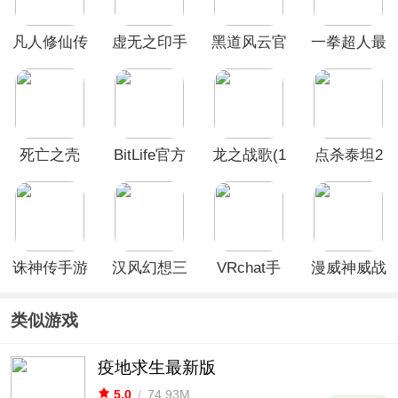
凡人修仙传
虚无之印手
黑道风云官
一拳超人最
人界篇华为
游
方正版
强之男韩服
版
死亡之壳
BitLife官方
龙之战歌(1
点杀泰坦2
最新版
折内置免费
单机版
版)
诛神传手游
汉风幻想三
VRchat手
漫威神威战
国OL华为
机版
队最新版
版
类似游戏
疫地求生最新版
5.0
/
74.93M