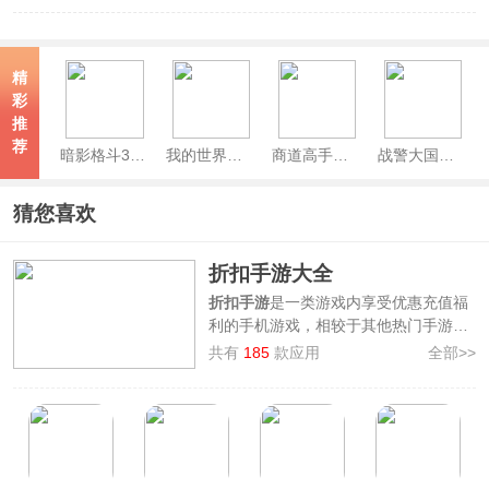
精
彩
推
荐
暗影格斗3官方版
我的世界网易官方正版
商道高手官方版
战警大国崛起手游
猜您喜欢
折扣手游大全
折扣手游
是一类游戏内享受优惠充值福
利的手机游戏，相较于其他热门手游拥
有着较为标新立异的玩法与游戏背景设
共有
185
款应用
全部>>
定，0氪、微氪即可爽玩，更有超多福
利活动不定时放松，是日常消遣娱乐的
绝佳选择！
3322软件站整理制作了
折扣手游大全
，
其中包含了
时隙之旅、文明与众神、新
大主宰
等超多耐玩的折扣手游，这些游