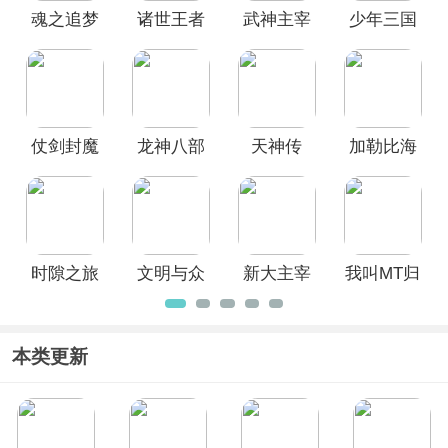
魂之追梦
诸世王者
武神主宰
少年三国
戏内充值折扣力度大、福利更是拿到手
软，欢迎广大用户前来本站免费挑选下
0.1折版
官方版
手游
志零0.1折
载！
版
仗剑封魔
龙神八部
天神传
加勒比海
(0.1折极品
之西行纪
(0.05折式
盗启航折
侠客任选)
0.1折手游
神召唤送
扣版
千抽)
时隙之旅
文明与众
新大主宰
我叫MT归
神(0.05折
官方正版
来(0.05折
送至尊特
送代金传
权)
奇卡)
本类更新