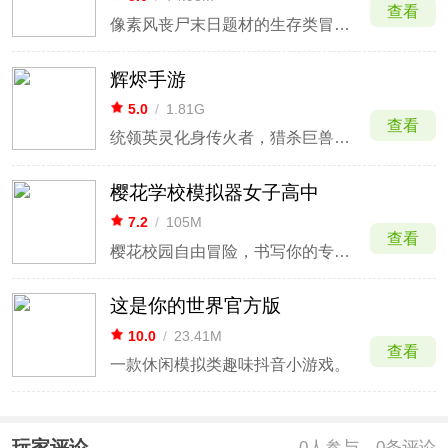
查看
像素风丧尸末日题材的生存类冒险闯关游戏
辉烬手游
5.0
/
1.81G
查看
统领英灵化身传火者，猎杀巨兽守护家园
‪樱花学校模拟器女子高中
7.2
/
105M
查看
樱花校园自由冒险，书写你的专属青春剧本
这是你的世界官方版
10.0
/
23.41M
查看
一款休闲模拟类趣味抖音小游戏。
玩家评论
0
人参与，0条评论