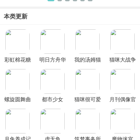
版
2026
版本
本类更新
彩虹棉花糖
明日方舟华
我的汤姆猫
猫咪大战争
小店
为版
破解版
破解版
螺旋圆舞曲
都市少女
猫咪很可爱
月刊偶像官
vivo版
3D中文版
可我是幽灵
方版
中文版
月兔养成记
虚无鱼
筑梦事务所
魔物迷宫