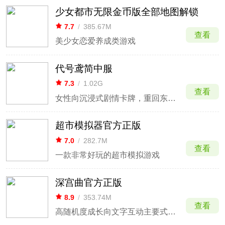
少女都市无限金币版全部地图解锁
7.7
/
385.67M
查看
美少女恋爱养成类游戏
代号鸢简中服
7.3
/
1.02G
查看
女性向沉浸式剧情卡牌，重回东汉乱世
超市模拟器官方正版
7.0
/
282.7M
查看
一款非常好玩的超市模拟游戏
深宫曲官方正版
8.9
/
353.74M
查看
高随机度成长向文字互动主要式宫斗类模拟养成手游