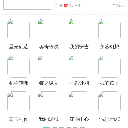
进玩家与对象之间的情感。该类游戏有
共有
62
款应用
全部>>
着丰富的剧情与设定，玩家需要在游戏
内进行互动，来提升对象的属性、技能
或情感关系。养成类游戏里包括了少女
养成、偶像养成、恋爱养成和宠物养成
等多方面玩法。
为此本站整理了
养成类游戏大全
供广大
星光创造
奥奇传说
我的安吉
永暮幻想
小伙伴们选择，包括
小忍计划2、我的
孩子生命之泉、恋与制作人
等等，每一
营(0.1折我
手游官方
拉游戏
手游
款都可以给大家带来不一样的游戏体
的商业帝
版
验，欢迎感兴趣的小伙伴们前来3322站
国)
下载哦！
花样猫咪
猫之城官
小忍计划
我的孩子
手游
方正版
手机版中
生命之泉
文版
中文版
恋与制作
我的汤姆
花亦山心
小忍计划2
人官方正
猫2最新版
之月最新
中文版