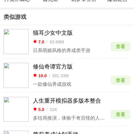
中文版
BasPi官方
(0.05折埋
版
仙之地)
类似游戏
猫耳少女中文版
7.0
/
63.68M
查看
日系萌娘风格的养成类手游
修仙奇谭官方版
10.0
/
391.33M
查看
一款修仙养成游戏
人生重开模拟器多版本整合
5.0
/
31K
查看
多结局推演，体验千奇百怪的人生走向。