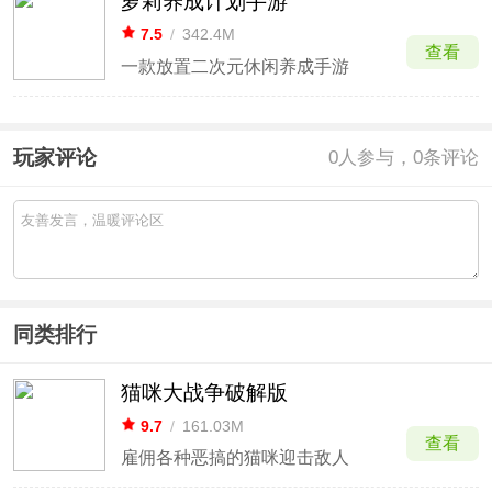
萝莉养成计划手游
7.5
/
342.4M
查看
一款放置二次元休闲养成手游
玩家评论
0
人参与，0条评论
同类排行
猫咪大战争破解版
9.7
/
161.03M
查看
雇佣各种恶搞的猫咪迎击敌人