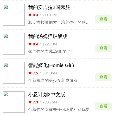
我的安吉拉2国际服
9.3
/
211.15M
查看
和安吉拉做朋友，培养你们的感情吧
我的汤姆猫破解版
8.4
/
172.78M
查看
领养你的专属汤姆猫宝宝
智能姬化(Homie Girl)
7.5
/
394.96M
查看
全新概念的美少女养成游戏
小忍计划2中文版
7.3
/
783.76M
查看
带着你的女孩去任何场景互动玩耍