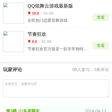
QQ炫舞云游戏最新版
10.0
/
34.1M
查看
全民热门恋爱音舞游戏
节奏狂欢
0.0
/
82.2M
查看
节奏狂欢官方版是一款非常独特有趣的音乐节奏类游戏，由unity引擎打造而成，画面以及人物角色非常精致，地图建模做的也十分精细，充满各种细节，还有非常欢快轻松背景音乐，能够带给玩家最为舒适轻松的游戏体验。
玩家评论
89
人参与，3条评论
第3楼
山东省网友
2024-04-13