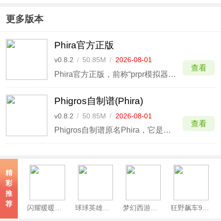
更多版本
Phira官方正版
v0.8.2
/
50.85M
/
2026-08-01
查看
Phira官方正版，前称“prpr模拟器”，这是MivikQ基于Phigros制作的一款非商业性质的社区音乐手游。该游戏将音乐与游戏完美融合，为玩家呈现出一场身临其境的视听盛宴。
Phigros自制谱(Phira)
v0.8.2
/
50.85M
/
2026-08-01
查看
Phigros自制谱原名Phira，它是大神玩家MivikQ自制的一款非商业音乐游戏，由于其内拥有海量玩家和B站大神自制的谱子，并且所有的曲目都由制作者授权发布，可供玩家自行选择体验，所以深受大家的喜爱！
精
彩
推
荐
闪耀暖暖官服
球球英雄官方版
梦幻西游手游最新版
狂野飙车9竞速传奇手游