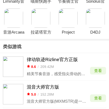
Liminality音
喵斯快跑手
节奏骑士官
Sonolus官
游
游安卓版
方版
方版
音游Arcaea
拉诺塔官方
Project
D4DJ
最新版
Sekai官方
Groovy Mix
(Lanota)
版
电音派对
类似游戏
律动轨迹Rizline官方正版
8.6
/
209.42M
查看
精美节奏音游，感受指尖滑动的律动美感。
混音大师官方版
5.0
/
152.28M
查看
混音大师官方版(MIXMSTR)是一款节奏游戏和纸牌游戏相结合的游戏。从小型夜总会开始你的DJ生活并且可以在大型活动中继续创造，而且在终极DJ中还可以播放自己最喜爱的音乐家音乐。