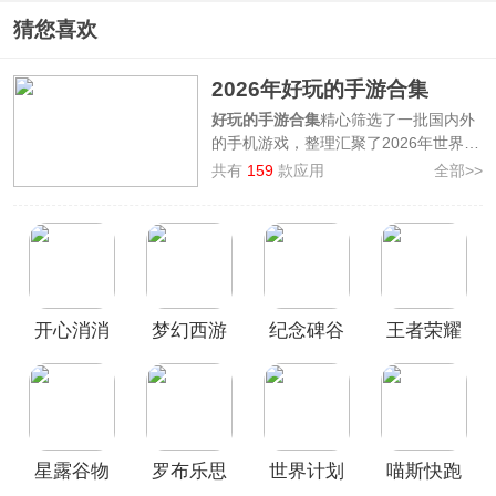
猜您喜欢
2026年好玩的手游合集
好玩的手游合集
精心筛选了一批国内外
的手机游戏，整理汇聚了2026年世界各
地各种玩法题材类型的好玩手游，其中
共有
159
款应用
全部>>
有如
星露谷物语、喵斯快跑、原神、第
五人格、世界计划缤纷舞台、部落冲
突、Fate/GrandOrder、Roblox
等，
无论是模拟经营、音乐节奏、策略战
争、角色扮演等分类的好玩的手游您都
可以在其中找到，再也不用担心游戏荒
开心消消
梦幻西游
纪念碑谷
王者荣耀
了，欢迎前来本站挑选下载畅玩！
乐官方正
手游最新
破解版
版
版
星露谷物
罗布乐思
世界计划
喵斯快跑