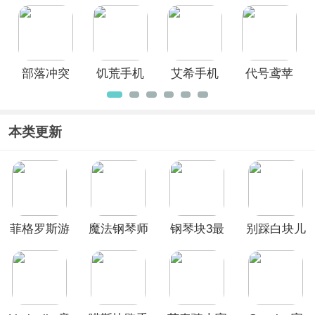
语原版最
Roblox手
缤纷舞台
手游安卓
新版
机版
日服
版
部落冲突
饥荒手机
艾希手机
代号鸢苹
先锋服
版
版
果版
本类更新
菲格罗斯游
魔法钢琴师
钢琴块3最
别踩白块儿
戏最新版本
3中文版
新版
3官方正版