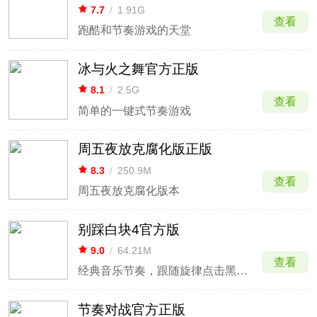
7.7
/
1.91G
查看
跑酷和节奏游戏的天堂
冰与火之舞官方正版
8.1
/
2.5G
查看
简单的一键式节奏游戏
周五夜放克腐化版正版
8.3
/
250.9M
查看
周五夜放克腐化版本
别踩白块4官方版
9.0
/
64.21M
查看
经典音乐节奏，跟随旋律点击黑块挑战。
节奏对战官方正版