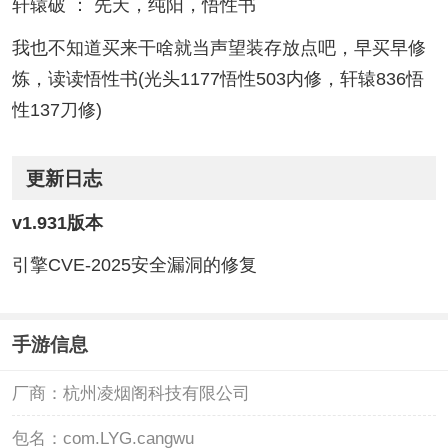
轩辕破 ： 先天，纯阳，悟性书
我也不知道买来干啥就当声望装存放点吧，早买早修
炼，读读悟性书(光头1177悟性503内修，轩辕836悟
性137刀修)
更新日志
v1.931版本
引擎CVE-2025安全漏洞的修复
手游信息
厂商：
杭州凌烟阁科技有限公司
包名：
com.LYG.cangwu