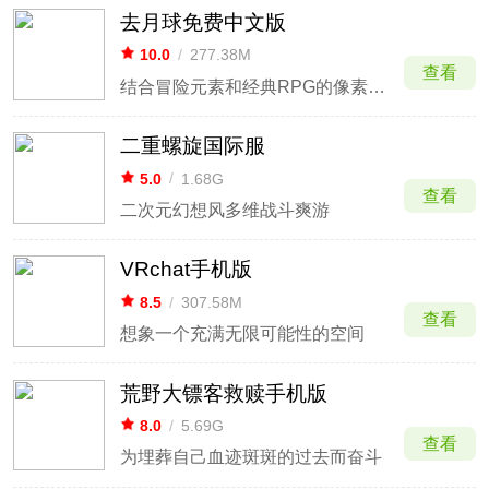
去月球免费中文版
10.0
/
277.38M
查看
结合冒险元素和经典RPG的像素画微型游戏
二重螺旋国际服
5.0
/
1.68G
查看
二次元幻想风多维战斗爽游
VRchat手机版
8.5
/
307.58M
查看
想象一个充满无限可能性的空间
荒野大镖客救赎手机版
8.0
/
5.69G
查看
为埋葬自己血迹斑斑的过去而奋斗