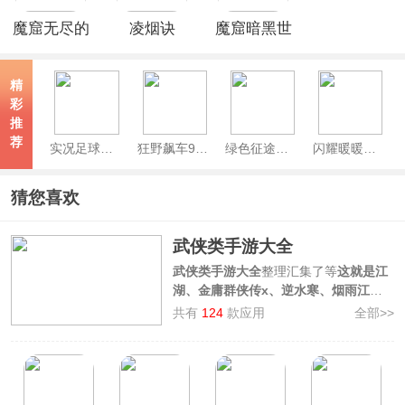
魔窟无尽的
凌烟诀
魔窟暗黑世
地下城手游
界
精
彩
推
荐
实况足球官服
狂野飙车9竞速传奇手游
绿色征途手游官方正版
闪耀暖暖官服
猜您喜欢
武侠类手游大全
武侠类手游大全
整理汇集了等
这就是江
湖、金庸群侠传x、逆水寒、烟雨江湖
多款武侠风的手机游戏，并提供游戏安
共有
124
款应用
全部>>
装包免费下载，这些都是值得推荐的好
玩的武侠手游，有联网有单机，在充满
江湖气息的武侠手游中，修炼绝世武
功，成为一代大侠，行走江湖，感受快
意恩仇的武侠世界，欢迎广大用户前来