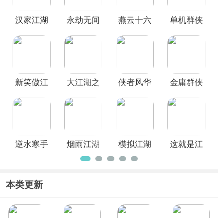
本站挑选下载畅玩！
汉家江湖
永劫无间
燕云十六
单机群侠
官方正版
手游官方
声官服
传手游
正版
新笑傲江
大江湖之
侠者风华
金庸群侠
湖手游
苍龙与白
录手游
传X手机版
鸟手机版
逆水寒手
烟雨江湖
模拟江湖
这就是江
游官方版
官方版
手游
湖官方版
本类更新