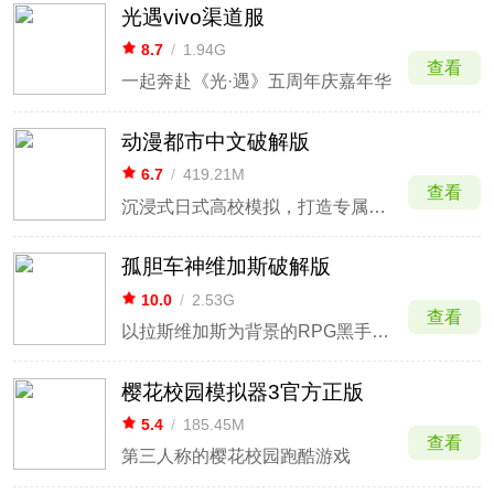
光遇vivo渠道服
8.7
/
1.94G
查看
一起奔赴《光·遇》五周年庆嘉年华
动漫都市中文破解版
6.7
/
419.21M
查看
沉浸式日式高校模拟，打造专属校园日常
孤胆车神维加斯破解版
10.0
/
2.53G
查看
以拉斯维加斯为背景的RPG黑手党和犯罪在线游戏
樱花校园模拟器3官方正版
5.4
/
185.45M
查看
第三人称的樱花校园跑酷游戏