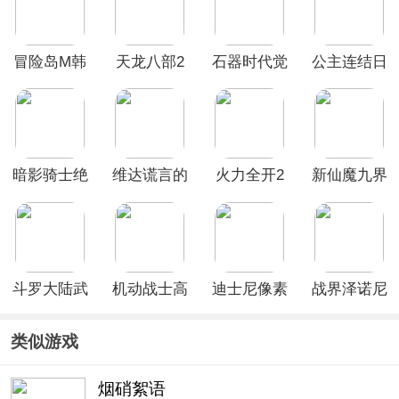
冒险岛M韩
天龙八部2
石器时代觉
公主连结日
服
手游官服
醒官方版
服
暗影骑士绝
维达谎言的
火力全开2
新仙魔九界
命旅途官方
瘟疫中文版
城市狂热虫
破解版
正版
虫汉化版最
新版
斗罗大陆武
机动战士高
迪士尼像素
战界泽诺尼
魂觉醒免费
达
冒险手游
亚手游
版
UCENGAGE
类似游戏
官方正版
烟硝絮语