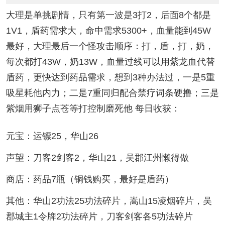
大理是单挑剧情，只有第一波是3打2，后面8个都是
1V1，盾药需求大，命中需求5300+，血量能到45W
最好，大理最后一个怪攻击顺序：打，盾，打，奶，
每次都打43W，奶13W，血量过线可以用紫龙血代替
盾药，更快达到药品需求，想到3种办法过，一是5重
吸星耗他内力；二是7重同归配合禁疗词条硬撸；三是
紫烟用狮子点苍等打控制磨死他 每日收获：
元宝：运镖25，华山26
声望：刀客2剑客2，华山21，吴郡江州懒得做
商店：药品7瓶（铜钱购买，最好是盾药）
其他：华山2功法25功法碎片，嵩山15凌烟碎片，吴
郡城主1令牌2功法碎片，刀客剑客各5功法碎片