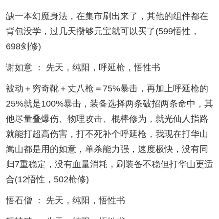
缺一本幻魔身法，在集市刷出来了，其他的组件都在
背包没学，过几天攒够元宝就可以买了(599悟性，
698剑修)
谢如意 ： 先天，纯阳，呼延枪，悟性书
被动＋穷奇靴＋丈八枪＝75%暴击，再加上呼延枪的
25%就是100%暴击，装备选择两条破招两条命中，其
他尽量叠爆伤、物理攻击、棍棒修为，就光仙人指路
就能打超高伤害，打不死补个呼延枪，我现在打华山
嵩山都是用的如意，单杀能力强，速度极快，没有同
归7重稳定，没有血量消耗，刷装备不稳但打华山更适
合(12悟性，502枪修)
悟石僧 ： 先天，纯阳，悟性书