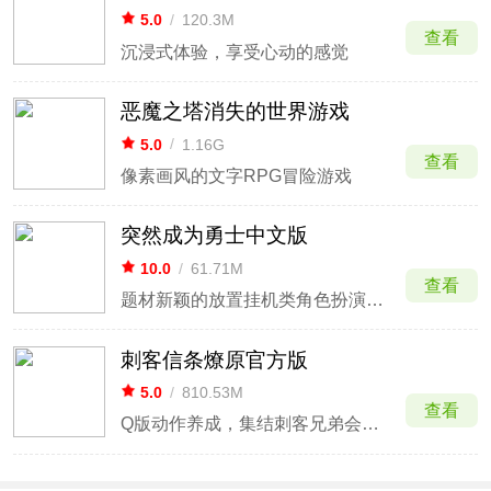
5.0
/
120.3M
查看
沉浸式体验，享受心动的感觉
恶魔之塔消失的世界游戏
5.0
/
1.16G
查看
像素画风的文字RPG冒险游戏
突然成为勇士中文版
10.0
/
61.71M
查看
题材新颖的放置挂机类角色扮演手游
刺客信条燎原官方版
5.0
/
810.53M
查看
Q版动作养成，集结刺客兄弟会重建。