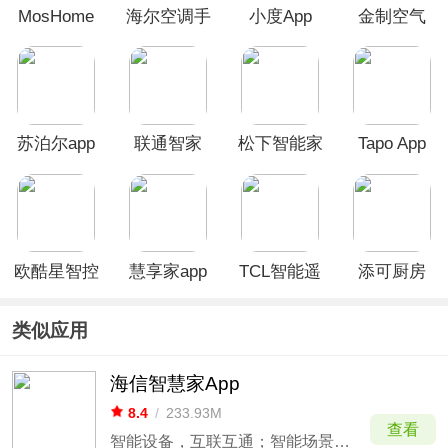
MosHome
海尔空调手
小度App
金制空气
官方版
机万能遥控
App
器
苏泊尔app
联通智家
松下智能家
Tapo App
电App
欧酷星智控
慧享家app
TCL智能遥
添可厨房
App
控器app
app
类似应用
海信智慧家App
8.4
/
233.93M
查看
智能设备，互联互通；智能场景，联动操控