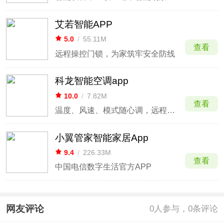
艾若智能APP
5.0
/
55.11M
查看
远程操控门锁，为家筑牢安全防线
科龙智能空调app
10.0
/
7.82M
查看
温度、风速、模式随心调，远程操控超便捷
小翼管家智能家居App
9.4
/
226.33M
查看
中国电信数字生活官方APP
网友评论
0
人参与，0条评论