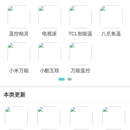
遥控、小米万能遥控器、TCL智能遥控
电视手机
助手app
器App
看App
器
等，欢迎广大用户按需下载使用！
遥控器App
官方版
遥控精灵
电视派
TCL智能遥
八爪鱼遥
hd手机版
App(原指
控器app
控器手机
尖到家)手
版
机版
小米万能
小酷互联
万能遥控
遥控器
App
App
APP
本类更新