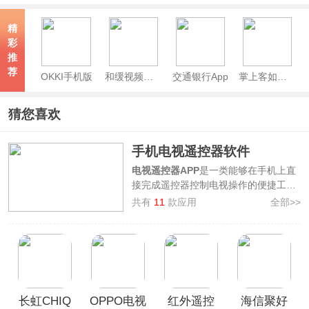
精
彩
推
荐
OKKI手机版
和缓视频医生app
交通银行App
掌上客如云App
猜您喜欢
手机电视遥控器软件
电视遥控器APP
是一类能够在手机上直
接完成遥控器控制电视操作的便捷工具
类软件，在遥控器找不到或不想找遥控
共有
11
款应用
全部>>
器的时候，电视遥控器APP能够帮助您
便捷管理电视，或是通过控制手机发射
红外线、WiFi/蓝牙连接来完成，或是对
应电视品牌的遥控APP完成与电视的绑
定。
3322软件站整理汇集了一批手机电视遥
长虹CHIQ
OPPO电视
红外遥控
海信聚好
控器软件，其中包含如
遥控精灵、万能