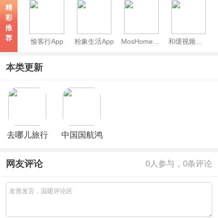
精
彩
推
荐
愉客行App
粉象生活App
MosHome官方版
和缓视频医生app
本类更新
去哪儿旅行
中国国航鸿
鸿蒙版
蒙版
网友评论
0
人参与，0条评论