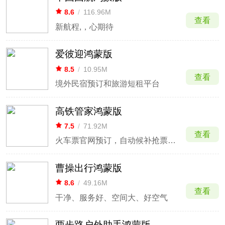
8.6
/
116.96M
查看
新航程,，心期待
爱彼迎鸿蒙版
8.5
/
10.95M
查看
境外民宿预订和旅游短租平台
高铁管家鸿蒙版
7.5
/
71.92M
查看
火车票官网预订，自动候补抢票神器
曹操出行鸿蒙版
8.6
/
49.16M
查看
干净、服务好、空间大、好空气
两步路户外助手鸿蒙版