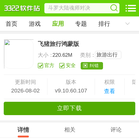
首页
游戏
应用
专题
排行
飞猪旅行鸿蒙版
旅游出行
大小：
220.62M
类别：
官方
安全
纠错
更新时间
版本
权限
隐
2026-08-02
v9.10.60.107
查看
立
即下
载
详情
相关
评论