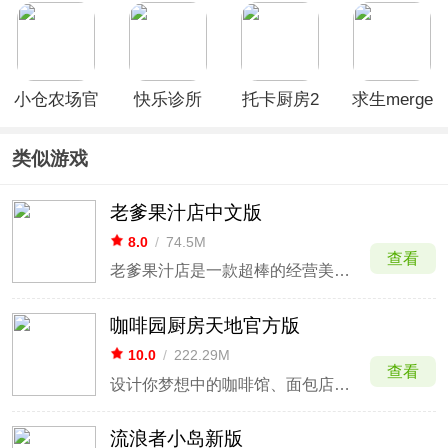
小仓农场官
快乐诊所
托卡厨房2
求生merge
方版
官方版
生存之地手
(Sumikko
机版
类似游戏
Farm)
老爹果汁店中文版
8.0
/
74.5M
查看
老爹果汁店是一款超棒的经营美食游戏
咖啡园厨房天地官方版
10.0
/
222.29M
查看
设计你梦想中的咖啡馆、面包店和餐厅，烹饪美味的食物并成为明星厨师
流浪者小岛新版