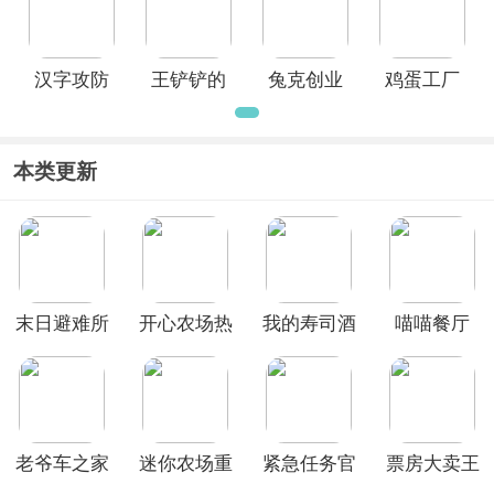
汉字攻防
王铲铲的
兔克创业
鸡蛋工厂
战官方正
运河梦官
记官方正
大亨中文
版
方版
版
版
本类更新
末日避难所
开心农场热
我的寿司酒
喵喵餐厅
手游
带度假新版
吧正版
老爷车之家
迷你农场重
紧急任务官
票房大卖王
官方最新版
制版
方正版
官方版