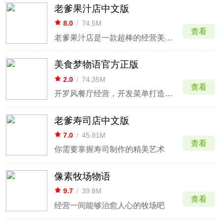
老爹果汁店中文版
8.0
/
74.5M
查看
老爹果汁店是一款超棒的经营美食游戏
美食梦物语官方正版
2.0
/
74.35M
查看
开罗风餐厅经营，开发菜单打造五星食堂。
老爹寿司店中文版
7.0
/
45.81M
查看
你需要掌握寿司制作的精美艺术
像素牧场物语
9.7
/
39.8M
查看
经营一间能够治愈人心的牧场吧