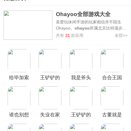
Ohayoo全部游戏大全
喜爱玩休闲手游的玩家相信并不陌生
Ohayoo。
ohayoo
所属北京比特漫步科
技有限公司，它也是抖音集团旗下最专
共有
21
款应用
全部>>
业的休闲游戏发行平台，作为休闲游戏
行业的领航者，ohayoo平台以“释放创
意，创造快乐”为出发点，已打造了多款
火爆全网的精品休闲游戏，如鸡蛋工厂
大亨、古董就是玩儿、汉字攻防战等游
戏具有玩法浅显、操作简单、单局耗时
给毕加索
王铲铲的
我是斧头
合合王国
短等优势，深受玩家喜爱。
Ohayoo全
部游戏大全
为玩家整理了旗下所有游
打工游戏
致富之路
帮少帮主
游戏手机
戏，欢迎感兴趣的玩家下载畅玩！
游戏
版
谁也别想
失业在家
王铲铲的
古董就是
跑游戏
炒股手游
致富之路
玩儿
官方正版