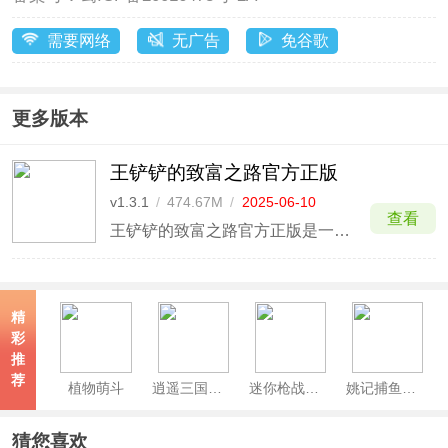
需要网络
无广告
免谷歌
更多版本
王铲铲的致富之路官方正版
v1.3.1
/
474.67M
/
2025-06-10
查看
王铲铲的致富之路官方正版是一款经典怀旧风格所打造的模拟养成游戏，全新的经营玩法，90年代怀旧画面，以挖宝玩法为主，通过挖掘地下更多的宝贝赚取收益，可以雇佣你们村里的人一起挖掘宝贝，有钱大家一起赚，超多挑战任务等你来完成。
精
彩
推
荐
植物萌斗
逍遥三国手游官方最新版
迷你枪战精英官方版
姚记捕鱼官方版
猜您喜欢