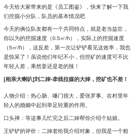
今天给大家带来的是《员工图鉴》，快来了解一下我
们挖掘小分队，队员的基本情况吧
今天的俩位队友都有一个共同特点，就是老当益壮，
你以为的挖掘速度（0.5㎡/h），实际上的挖掘速度
（5㎡/h），这反差，第一次让铲铲看见这效率，我也
是惊呆了！虽说他们年纪不小，但挖矿的速度可不比
年轻人差，果然姜还是老的辣！
[相亲大喇叭]刘二婶-牵线拉媒的大婶，挖矿也不差！
人物介绍：热心肠、嗓门很大，爱张罗事。在村里年
轻人的婚姻中起到举足轻重的作用。
口头禅：等这事儿忙完之后二婶帮你介绍个姑娘。
王铲铲的评价：二婶老给我介绍对象，但我是一个粗