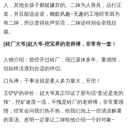
人，其他女孩子都挺嫌弃的。二婶为人善良，品行正
直，并且能说会道，幽默风趣~无趣的工地经常因为
有二婶，所以变得欢声笑语，二婶还特别会牵线拉
媒。
[砖厂大爷]赵大爷-挖宝界的老师傅，非常有一套！
人物介绍：曾经开过砖厂，现已退休多年。重感情，
但始终没遇到合适的伴侣。
口头禅：干事业就是要人多力量大，开挖！
王铲铲的评价：赵大爷真正印证了那句话“姜还是老的
辣”，挖矿速度一流，不愧是砖厂的老师傅，非常重感
情，经常会问我们热不热，给我们泡上一些清凉解暑
的茶汤。改明一定要让二婶给他介绍一个好对象~