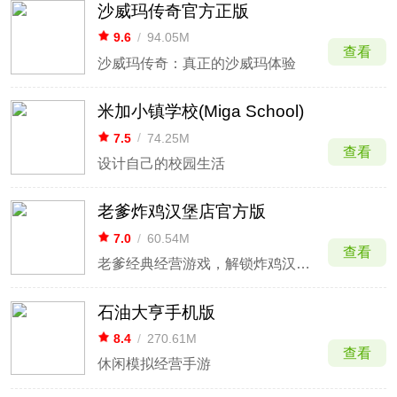
沙威玛传奇官方正版
9.6
/
94.05M
查看
沙威玛传奇：真正的沙威玛体验
米加小镇学校(Miga School)
7.5
/
74.25M
查看
设计自己的校园生活
老爹炸鸡汉堡店官方版
7.0
/
60.54M
查看
老爹经典经营游戏，解锁炸鸡汉堡店经营乐趣
石油大亨手机版
8.4
/
270.61M
查看
休闲模拟经营手游