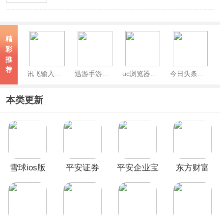
精
彩
推
荐
讯飞输入法ios版
迅游手游加速器苹果版
uc浏览器苹果版
今日头条极速版ios版
本类更新
雪球ios版
平安证券
平安企业宝
东方财富
ios版
ios版
iOS版