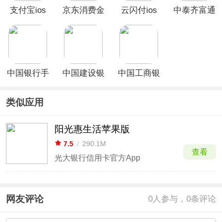
支付宝ios
京东消费金
云闪付ios
中泰齐富通
版
融ios版
版
ios版
中国银行手
中国建设银
中国工商银
机银行ios
行ios版
行ios版
版
类似应用
阳光惠生活苹果版
7.5
/
290.1M
查看
光大银行信用卡官方App
网友评论
0
人参与，0条评论