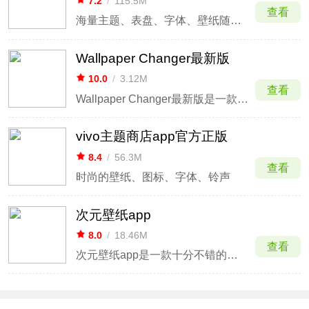
7.2
/
115.5M
查看
海量主题、表盘、字体、壁纸随心换
Wallpaper Changer最新版
10.0
/
3.12M
查看
Wallpaper Changer最新版是一款为安卓手机打造的支持桌面壁纸自动更换的软件。这款软件对于一些觉得设置壁纸麻烦的人，可以说是一款必须收藏的软件，它允许您只需单击一个小部件即可快速更改壁纸！
vivo主题商店app官方正版
8.4
/
56.3M
查看
时尚的壁纸、图标、字体、铃声
次元壁纸app
8.0
/
18.46M
查看
次元壁纸app是一款十分不错的二次元手机壁纸设置软件。在最新版中，不仅修复了部分壁纸无法加载问题，而且还修复了部分壁纸保存后无法打开问题，可以给用户带来更加舒适的使用体验。