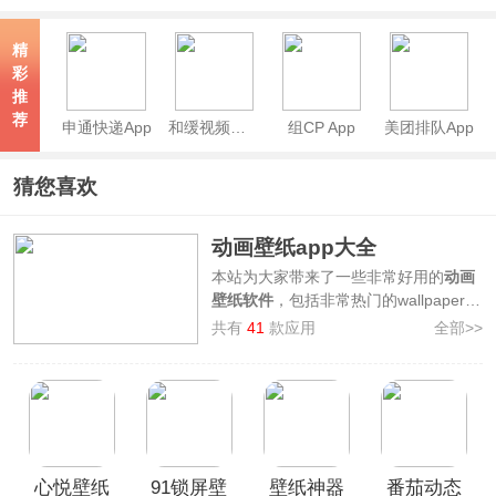
美化软件
纸App
精
彩
推
荐
申通快递App
和缓视频医生app
组CP App
美团排队App
猜您喜欢
动画壁纸app大全
本站为大家带来了一些非常好用的
动画
壁纸软件
，包括非常热门的wallpaper手
机版、薄荷壁纸、星空视频壁纸等等，
共有
41
款应用
全部>>
有了这些软件，你每天都可以更换新的
好看的壁纸，可以让手机桌面拥有更加
流畅的动画以及更换各种流行的动漫壁
纸，带给用户全新的使用体验，喜欢美
化手机桌面的或是经常更换主题的用户
快前来下载使用吧！
心悦壁纸
91锁屏壁
壁纸神器
番茄动态