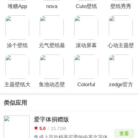
堆糖App
nova
Cuto壁纸
壁纸秀秀
launcher
app
APP
涂个壁纸
元气壁纸最
滚动屏幕
心动主题壁
App
新版
app
纸app
主题壁纸大
鱼池动态壁
Colorful
zedge官方
全app
纸
Widget彩虹
版
组件
类似应用
爱字体捐赠版
5.0
/
21.71M
查看
集成上百款精美可爱的中英文字体