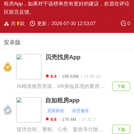
租房App，如果对于该榜单您有更好的建议，欢迎在评论
区留言反馈。
共
9
款
更新：2026-07-30 12:53:07
0
安卓版
贝壳找房App
8.4
/
195.63M
/
v3.06.10
AI精准推荐房源，VR身临其境的看房体
下载
验，还可远程与经纪人同屏交互，让找
自如租房app
房更高效。
居家家政
租赁服务
8.8
/
175.4M
/
v7.21.2
提供合租、整租、心舍、曼舍等分散式
下载