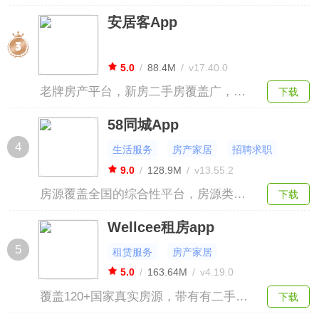
居住产品以及自如寓、自如里等集中式
安居客App
居住产品，24小时云管家快速响应维
修、保洁需求。
5.0
/
88.4M
/
v17.40.0
老牌房产平台，新房二手房覆盖广，拥
下载
有业内强大的小区数据库，房价走势功
58同城App
能可查看小区价格波动。
4
生活服务
房产家居
招聘求职
居家家政
9.0
/
128.9M
/
v13.55.2
房源覆盖全国的综合性平台，房源类型
下载
齐全，能满足城中村、学区房等特殊需
Wellcee租房app
求，视频找房带你查看房屋细节。
5
租赁服务
房产家居
5.0
/
163.64M
/
v4.19.0
覆盖120+国家真实房源，带有有二手买
下载
卖交易、兴趣小组等功能，能满足租客