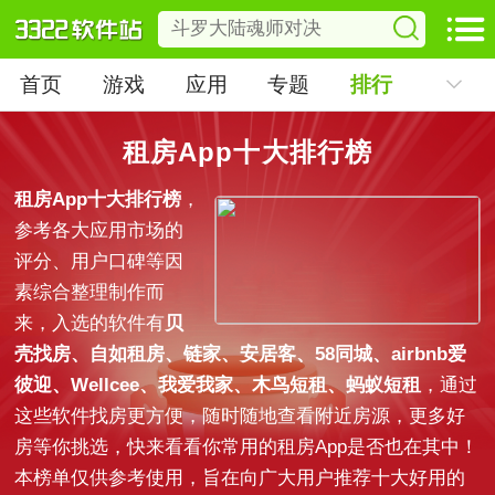
首页
游戏
应用
专题
排行
租房App十大排行榜
租房App十大排行榜
，
参考各大应用市场的
评分、用户口碑等因
素综合整理制作而
来，入选的软件有
贝
壳找房、自如租房、链家、安居客、58同城、airbnb爱
彼迎、Wellcee、我爱我家、木鸟短租、蚂蚁短租
，通过
这些软件找房更方便，随时随地查看附近房源，更多好
房等你挑选，快来看看你常用的租房App是否也在其中！
本榜单仅供参考使用，旨在向广大用户推荐十大好用的