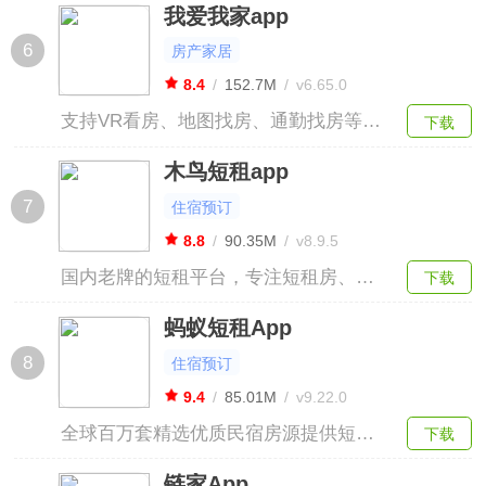
我爱我家app
在生活娱乐方面的需求。
6
房产家居
8.4
/
152.7M
/
v6.65.0
支持VR看房、地图找房、通勤找房等多
下载
种智能找房方式，依托全国600多家线下
木鸟短租app
门店，可提供专业的租房咨询和交易服
7
住宿预订
务。
8.8
/
90.35M
/
v8.9.5
国内老牌的短租平台，专注短租房、日
下载
租房预订，可满足洗衣做饭等住房需
蚂蚁短租App
求。
8
住宿预订
9.4
/
85.01M
/
v9.22.0
全球百万套精选优质民宿房源提供短租
下载
服务，与房东一对一在线咨询，全面了
链家App