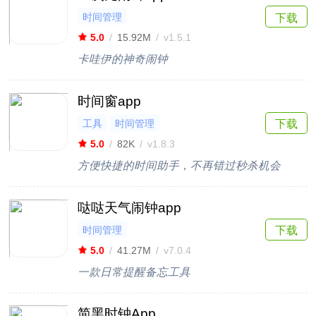
时间管理
下载
5.0
/
15.92M
/
v1.5.1
卡哇伊的神奇闹钟
时间窗app
工具
时间管理
下载
5.0
/
82K
/
v1.8.3
方便快捷的时间助手，不再错过秒杀机会
哒哒天气闹钟app
时间管理
下载
5.0
/
41.27M
/
v7.0.4
一款日常提醒备忘工具
简黑时钟App