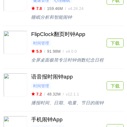
健康管理
心理睡眠
下载
7.8
/
159.46M
/
v4.26.24
睡眠分析和智能闹钟
FlipClock翻页时钟App
时间管理
下载
5.9
/
91.98M
/
v4.0.0
全屏桌面极简专注时钟倒数纪念日程
语音报时闹钟app
时间管理
下载
7.2
/
48.32M
/
v12.1.1
播报时间、日期、电量、节日的闹钟
手机闹钟App