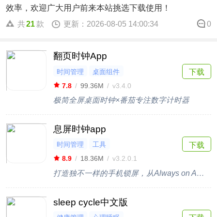
效率，欢迎广大用户前来本站挑选下载使用！
共
21
款
更新：2026-08-05 14:00:34
0
翻页时钟App
时间管理
桌面组件
下载
7.8
/
99.36M
/
v3.4.0
极简全屏桌面时钟×番茄专注数字计时器
息屏时钟app
时间管理
工具
下载
8.9
/
18.36M
/
v3.2.0.1
打造独不一样的手机锁屏，从Always on AMOLED开始
sleep cycle中文版