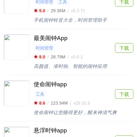
时间管理
工具
下载
5.0
/
29.36M
/
v5.2.71
手机闹钟铃音大全，时间管理助手
最美闹钟App
时间管理
下载
8.0
/
28.79M
/
v3.6.1
高颜值、准时响、智能的闹钟应用
使命闹钟app
工具
下载
8.6
/
123.94M
/
v26.32.0
使命闹钟让您睡得更好，醒来神清气爽
悬浮时钟app