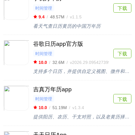
时间管理
下载
9.4
/
48.57M
/
v1.1.5
看天气查日历黄历的中国万年历
谷歌日历app官方版
时间管理
下载
10.0
/
32.6M
/
v2026.29.0954273998
支持多个日历，并提供自定义视图、微件和任务等功能
吉真万年历app
时间管理
下载
10.0
/
51.19M
/
v1.3.4
提供阳历、农历、干支对照，以及老黄历择吉项目提示
天天日历App