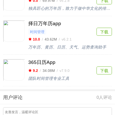
下载
0.0
/
69.97M
/
v5.2.8
独具匠心的万年历，致力于做中华文化的传承者
择日万年历app
时间管理
下载
10.0
/
43.62M
/
v6.2.1
万年历、黄历、日历、天气、运势查询助手
365日历App
下载
9.2
/
34.08M
/
v7.9.0
团队时间管理专业工具
用户评论
0
人评论