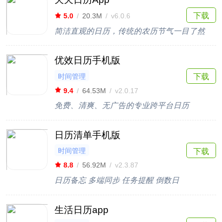
下载
5.0
/
20.3M
/
v6.0.6
简洁直观的日历，传统的农历节气一目了然
优效日历手机版
时间管理
下载
9.4
/
64.53M
/
v2.0.17
免费、清爽、无广告的专业跨平台日历
日历清单手机版
时间管理
下载
8.8
/
56.92M
/
v2.3.87
日历备忘 多端同步 任务提醒 倒数日
生活日历app