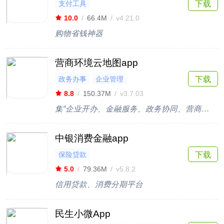
支付工具
下载
10.0
/
66.4M
/
v4.21.0
购物省钱神器
营商环境云地图app
政务办事
企业管理
下载
8.8
/
150.37M
/
v3.7.03
集“企业开办、金融服务、政务协同、营商热点”于一体的企业服务平台
中银消费金融app
保险贷款
下载
5.0
/
79.36M
/
v5.8.2
信用贷款、消费分期平台
民生小微App