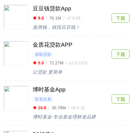
豆豆钱贷款App
下载
9.6
/
76.1M
/
v7.9.59
急用钱，就找豆豆钱！
金质花贷款APP
保险贷款
下载
5.0
/
72.27M
/
v2.0.2315
让贷款 更简单
博时基金App
投资交易
下载
10.0
/
30.78M
/
v8.9.11
博时基金-专业基金理财老品牌