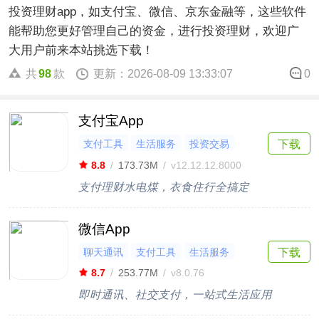
投资理财app，如支付宝、微信、京东金融等，这些软件
能帮助您更好管理自己的资金，进行投资理财，欢迎广
大用户前来本站挑选下载！
共
98
款
更新：2026-08-09 13:33:07
0
支付宝App
支付工具
生活服务
投资交易
下载
政务办事
8.8
/
173.73M
/
v12.12.12.8000
支付理财水电煤，衣食住行全搞定
微信App
聊天通讯
支付工具
生活服务
下载
8.7
/
253.77M
/
v8.0.76
即时通讯、社交支付，一站式生活应用