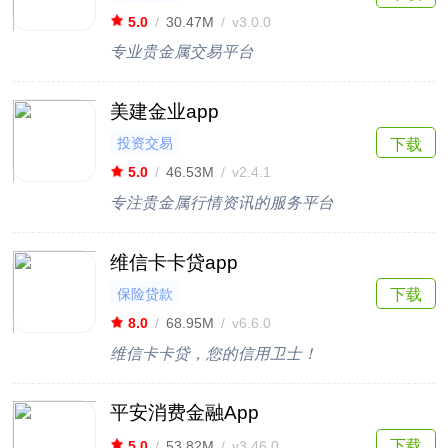
5.0
/
30.47M
/
v3.0.0
专业贵金属交易平台
美建金业app
投资交易
下载
5.0
/
46.53M
/
v2.4.1
专注贵金属行情资讯的服务平台
维信卡卡贷app
保险贷款
下载
8.0
/
68.95M
/
v6.6.0
维信卡卡贷，您的信用卫士！
平安消费金融App
下载
5.0
/
53.82M
/
v3.46.0