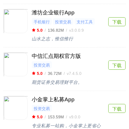
潍坊企业银行App
手机银行
投资交易
支付工具
下载
5.0
/
136.82M
/
v3.0.0.9
山水之志，惟信惟行
中信汇点期权官方版
投资交易
下载
5.0
/
36.72M
/
v7.4.5.0
期货证券交易理财平台。
小金掌上私募App
投资交易
下载
5.0
/
153.59M
/
v9.0.0
专业私募一站购，小金掌上更省心