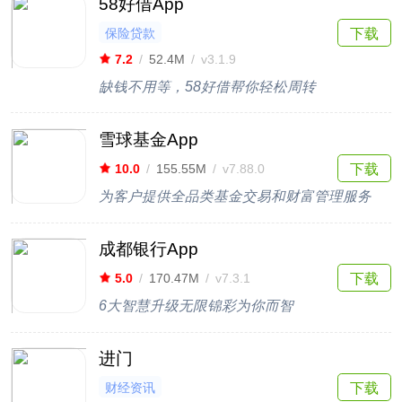
58好借App
保险贷款
下载
7.2
/
52.4M
/
v3.1.9
缺钱不用等，58好借帮你轻松周转
雪球基金App
下载
10.0
/
155.55M
/
v7.88.0
为客户提供全品类基金交易和财富管理服务
成都银行App
下载
5.0
/
170.47M
/
v7.3.1
6大智慧升级无限锦彩为你而智
进门
财经资讯
下载