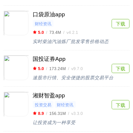
口袋原油app
财经资讯
下载
5.0
/
73.4M
/
v4.2.1
实时柴油汽油炼厂批发零售价格动态
国投证券App
下载
5.0
/
173.24M
/
v9.7.0
速股市行情、安全便捷的股票交易平台
湘财智盈app
投资交易
财经资讯
下载
8.9
/
156.31M
/
v3.3.0
让投资成为一种享受