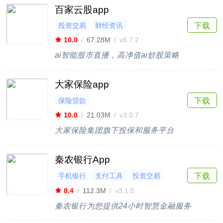
百家云股app
投资交易
财经资讯
下载
10.0
/
67.28M
/
v6.7.2
ai智能股市直播，高净值ai炒股策略
大家保险app
保险贷款
下载
10.0
/
21.03M
/
v3.0.7
大家保险集团旗下投保和服务平台
秦农银行App
手机银行
支付工具
投资交易
下载
保险贷款
8.4
/
112.3M
/
v3.1.5
秦农银行为您提供24小时智慧金融服务