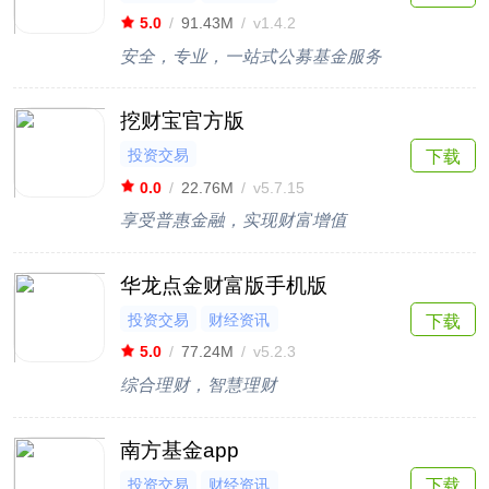
5.0
/
91.43M
/
v1.4.2
安全，专业，一站式公募基金服务
挖财宝官方版
投资交易
下载
0.0
/
22.76M
/
v5.7.15
享受普惠金融，实现财富增值
华龙点金财富版手机版
投资交易
财经资讯
下载
5.0
/
77.24M
/
v5.2.3
综合理财，智慧理财
南方基金app
投资交易
财经资讯
下载