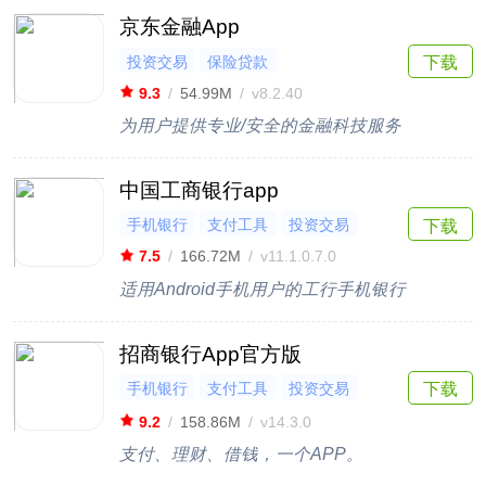
京东金融App
投资交易
保险贷款
下载
9.3
/
54.99M
/
v8.2.40
为用户提供专业/安全的金融科技服务
中国工商银行app
手机银行
支付工具
投资交易
下载
7.5
/
166.72M
/
v11.1.0.7.0
适用Android手机用户的工行手机银行
招商银行App官方版
手机银行
支付工具
投资交易
下载
保险贷款
9.2
/
158.86M
/
v14.3.0
支付、理财、借钱，一个APP。