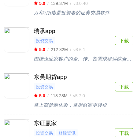
5.0
/
139.37M
/
v3.0.40
万和e阳指是投资者的证券交易软件
瑞承app
投资交易
下载
5.0
/
212.32M
/
v8.6.1
围绕企业家客户的企、传、投需求提供综合咨询服务解决方案
东吴期货app
投资交易
下载
5.0
/
118.28M
/
v5.7.0
掌上期货新体验，掌握财富更轻松
东证赢家
投资交易
财经资讯
下载