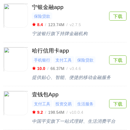
宁银金融app
保险贷款
下载
8.4
/
123.74M
/
v2.7.5
宁波银行旗下持牌金融机构
哈行信用卡app
手机银行
支付工具
保险贷款
下载
10.0
/
66.37M
/
v3.4.6
提供贴心、智能、便捷的移动金融服务
壹钱包App
支付工具
投资交易
生活服务
下载
9.2
/
198.54M
/
v10.0.4
中国平安旗下一站式理财、生活消费平台