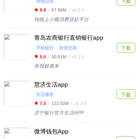
保险贷款
下载
9.9
/
67.56M
/
v6.2.6
纯线上小额消费贷款平台
青岛农商银行直销银行app
手机银行
投资交易
下载
5.0
/
50.81M
/
v3.2.5
有我财惠来
慧济生活app
生活服务
下载
7.5
/
122.02M
/
v2.3.8
济宁银行官方生活APP
微博钱包App