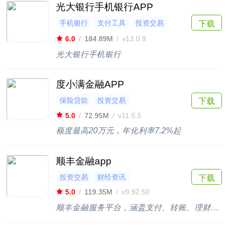
光大银行手机银行APP
手机银行
支付工具
投资交易
下载
保险贷款
6.0
/
184.89M
/
v13.0.9
光大银行手机银行
度小满金融APP
保险贷款
投资交易
下载
5.0
/
72.95M
/
v11.5.5
额度最高20万元，年化利率7.2%起
顺丰金融app
投资交易
财经资讯
下载
5.0
/
119.35M
/
v9.92.50
顺丰金融服务平台，涵盖支付、转账、理财等功能