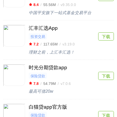
8.4
/
55.56M
/
v9.35.0.0
中国平安旗下一站式基金交易平台
汇丰汇选App
投资交易
下载
7.2
/
117.65M
/
v3.19.0
理财之前，上汇丰汇选！
时光分期贷款app
保险贷款
下载
7.8
/
54.79M
/
v7.0.6
最高可借20w
白猫贷app官方版
保险贷款
下载