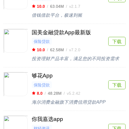
10.0
/
63.04M
/
v2.1.7
借钱借款平台，极速到账
国美金融贷款App最新版
保险贷款
下载
10.0
/
62.58M
/
v7.2.0
投资理财产品丰富，满足您的不同投资需求
够花App
保险贷款
下载
8.0
/
48.28M
/
v5.2.42
海尔消费金融旗下消费信用贷款APP
你我嘉选app
财经资讯
下载