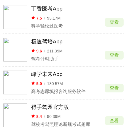
丁香医考App
7.5
/
95.17M
查看
科学轻松过医考
极速驾培App
9.6
/
211.39M
查看
驾考计时助手
峰学未来App
5.0
/
180.57M
查看
高考志愿填报咨询服务软件
得手驾园官方版
8.4
/
90.39M
查看
驾校考驾照理论新规考试题库