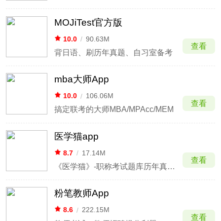
MOJiTest官方版
10.0
/
90.63M
查看
背日语、刷历年真题、自习室备考
mba大师App
10.0
/
106.06M
查看
搞定联考的大师MBA/MPAcc/MEM
医学猫app
8.7
/
17.14M
查看
《医学猫》-职称考试题库历年真题版
粉笔教师App
8.6
/
222.15M
查看