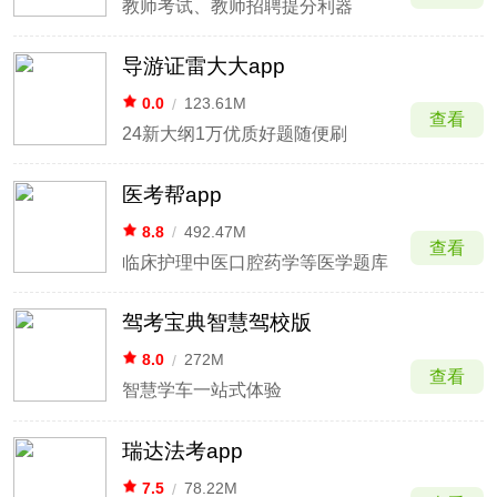
教师考试、教师招聘提分利器
导游证雷大大app
0.0
/
123.61M
查看
24新大纲1万优质好题随便刷
医考帮app
8.8
/
492.47M
查看
临床护理中医口腔药学等医学题库
驾考宝典智慧驾校版
8.0
/
272M
查看
智慧学车一站式体验
瑞达法考app
7.5
/
78.22M