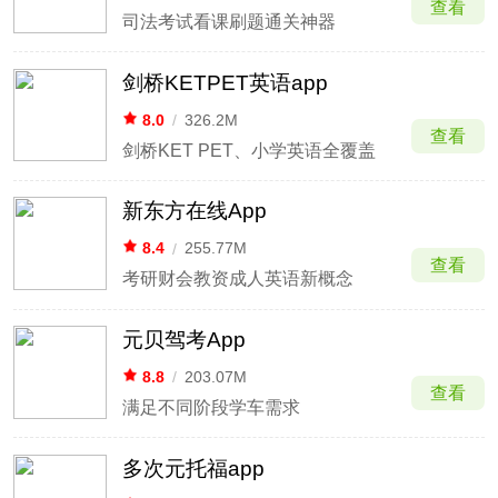
查看
司法考试看课刷题通关神器
剑桥KETPET英语app
8.0
/
326.2M
查看
剑桥KET PET、小学英语全覆盖
新东方在线App
8.4
/
255.77M
查看
考研财会教资成人英语新概念
元贝驾考App
8.8
/
203.07M
查看
满足不同阶段学车需求
多次元托福app