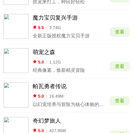
抓宠来打工，种田好轻松
魔力宝贝复兴手游
9.5
/
3.74G
查看
全新正版授权魔力宝贝手游
萌宠之森
5.0
/
1.12G
查看
经典像素，焕新精灵冒险
帕瓦勇者传说
5.0
/
16.49M
查看
以幻宠培养与冒险为核心体验的养成手游
奇幻梦旅人
5.0
/
427.85M