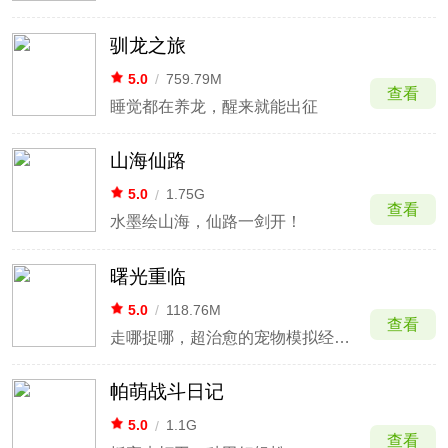
驯龙之旅
5.0
/
759.79M
查看
睡觉都在养龙，醒来就能出征
山海仙路
5.0
/
1.75G
查看
水墨绘山海，仙路一剑开！
曙光重临
5.0
/
118.76M
查看
走哪捉哪，超治愈的宠物模拟经营手游
帕萌战斗日记
5.0
/
1.1G
查看