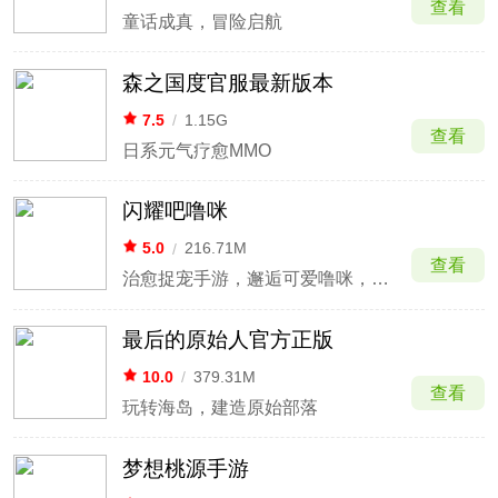
查看
童话成真，冒险启航
森之国度官服最新版本
7.5
/
1.15G
查看
日系元气疗愈MMO
闪耀吧噜咪
5.0
/
216.71M
查看
治愈捉宠手游，邂逅可爱噜咪，建造繁华家园
最后的原始人官方正版
10.0
/
379.31M
查看
玩转海岛，建造原始部落
梦想桃源手游