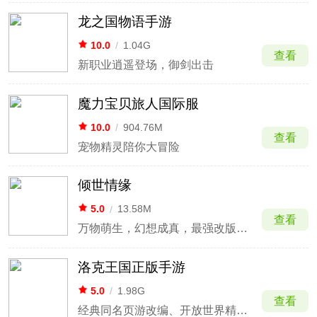
龙之国物语手游
10.0
/
1.04G
查看
新职业逍遥登场，御剑出击
魔力宝贝旅人国际服
10.0
/
904.76M
查看
宠物精灵陪你大冒险
倾世情缘
5.0
/
13.58M
查看
万物萌生，幻想成真，最强改版演绎新国风
洛克王国正版手游
5.0
/
1.98G
查看
经典同名页游改编、开放世界精灵捕捉对战RPG