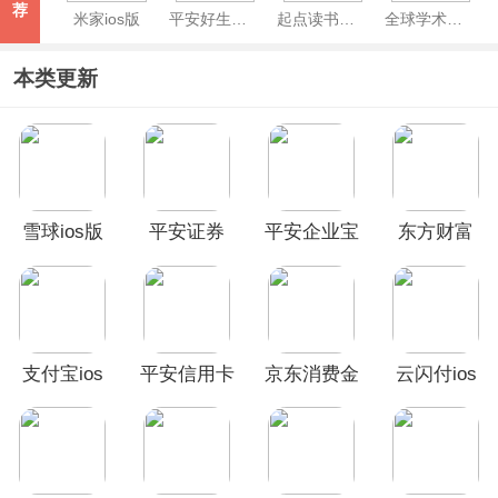
荐
米家ios版
平安好生活APP苹果版
起点读书苹果版
全球学术快报苹果版
本类更新
雪球ios版
平安证券
平安企业宝
东方财富
ios版
ios版
iOS版
支付宝ios
平安信用卡
京东消费金
云闪付ios
版
ios版
融ios版
版