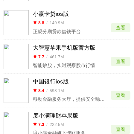
小赢卡贷ios版
8.8
/
149.9M
查看
正规分期贷款借钱平台
大智慧苹果手机版官方版
7.7
/
461.7M
查看
智能炒股，实时观察股市行情
中国银行ios版
8.4
/
598.1M
查看
移动金融服务大厅，提供安全稳定的转账汇款与资产管理。
度小满理财苹果版
7.3
/
222.5M
查看
度小满金融旗下理财服务