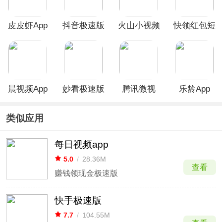
皮皮虾App
抖音极速版
火山小视频
快领红包短
App
官方版
视频App
晨视频App
妙看极速版
腾讯微视
乐龄App
App
类似应用
每日视频app
5.0
/
28.36M
查看
赚钱领现金极速版
快手极速版
7.7
/
104.55M