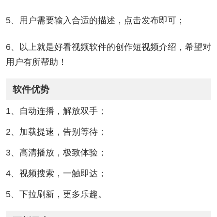
5、用户需要输入合适的描述，点击发布即可；
6、以上就是好看视频软件的创作短视频介绍，希望对
用户有所帮助！
软件优势
1、自动连播，解放双手；
2、加载提速，告别等待；
3、高清播放，极致体验；
4、视频搜索，一触即达；
5、下拉刷新，更多乐趣。