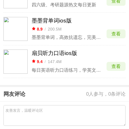
查看
四六级、考研题源热文每日更新
墨墨背单词ios版
8.9
/
200.5M
查看
墨墨背单词，高效抗遗忘，完美规划海量词汇记忆。
扇贝听力口语ios版
9.4
/
147.4M
查看
每日英语听力口语练习，学英文更高效
网友评论
0
人参与，0条评论