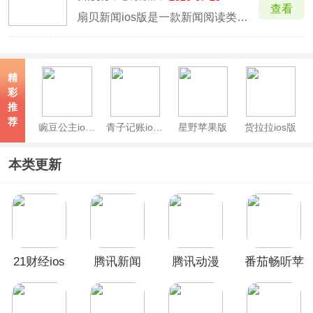
查看
扇贝新闻ios版是一款新闻阅读类的软件是。它可以学习英语的软件，还可以通过英语学到其他知识的软件，会让你第一次感觉到，原来学习英语也是有用的！因为是针对于有一定词汇量的朋友来说的一款软件，所以并不适合于英语很差的朋友，不过想要下载来试试看研究下那么也是很不错的。
精
彩
推
荐
豌豆公主ios版
青子记账ios版
星野苹果版
货拉拉ios版
本类更新
21财经ios
腾讯新闻
腾讯动漫
番茄畅听苹
版
ios版
iOS版
果版