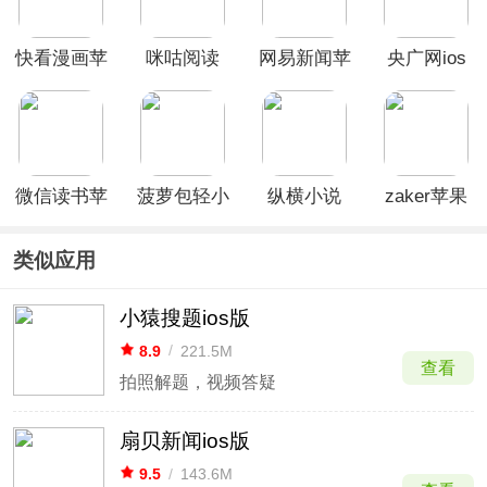
快看漫画苹
咪咕阅读
网易新闻苹
央广网ios
果版
ios版
果版
版
微信读书苹
菠萝包轻小
纵横小说
zaker苹果
果版
说ios版
ios版
版
类似应用
小猿搜题ios版
8.9
/
221.5M
查看
拍照解题，视频答疑
扇贝新闻ios版
9.5
/
143.6M