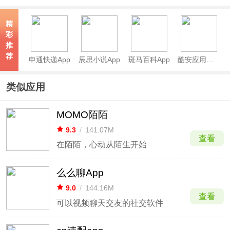
官方正版
精
彩
推
荐
申通快递App
辰思小说App
斑马百科App
酷安应用商店app
类似应用
MOMO陌陌
9.3
/
141.07M
查看
在陌陌，心动从陌生开始
么么聊App
9.0
/
144.16M
查看
可以视频聊天交友的社交软件