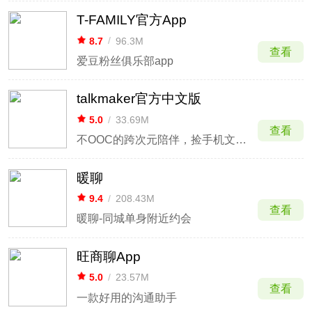
T-FAMILY官方App
8.7
/
96.3M
查看
爱豆粉丝俱乐部app
talkmaker官方中文版
5.0
/
33.69M
查看
不OOC的跨次元陪伴，捡手机文学一键封神
暖聊
9.4
/
208.43M
查看
暖聊-同城单身附近约会
旺商聊App
5.0
/
23.57M
查看
一款好用的沟通助手