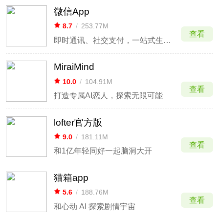
微信App
8.7
/
253.77M
查看
即时通讯、社交支付，一站式生活应用
MiraiMind
10.0
/
104.91M
查看
打造专属AI恋人，探索无限可能
lofter官方版
9.0
/
181.11M
查看
和1亿年轻同好一起脑洞大开
猫箱app
5.6
/
188.76M
查看
和心动 AI 探索剧情宇宙