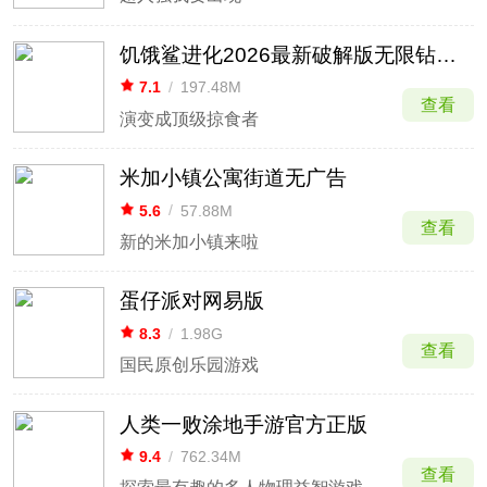
饥饿鲨进化2026最新破解版无限钻石金币
7.1
/
197.48M
查看
演变成顶级掠食者
米加小镇公寓街道无广告
5.6
/
57.88M
查看
新的米加小镇来啦
蛋仔派对网易版
8.3
/
1.98G
查看
国民原创乐园游戏
人类一败涂地手游官方正版
9.4
/
762.34M
查看