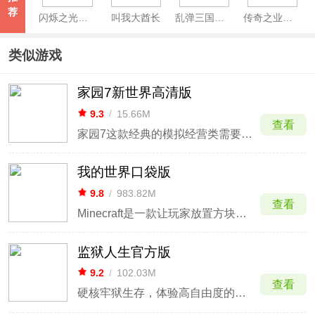
荐
闪烁之光官服
叫我大酋长
乱弹三国志谋略版
传奇之业官方正版
类似游戏
家园7新世界高清版
9.3
/
15.66M
查看
家园7这款经典的模拟经营类需要想必大家一定有所耳闻，也相信大家一定玩过吧，那么它的新续作——家园7新世界大家玩过吗？如果没有玩过的话，在这小编强烈推荐大家去试试这款家园模拟类游戏，因为该游戏不仅采用了全新的物理引擎打造而成，而且还在其前作的基础上进行了整体的优化和改进，它不但延续
我的世界口袋版
9.8
/
983.82M
查看
Minecraft是一款让玩家放置方块和历险的游。
监狱人生官方版
9.2
/
102.03M
查看
硬核牢狱生存，体验高自由度的铁窗生活。