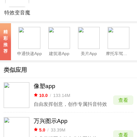
特效变音魔
术师
精
彩
推
荐
申通快递App
建筑港App
美片App
摩托车驾考app
类似应用
像塑app
10.0
/
133.14M
查看
自由发挥创意，创作专属抖音特效
万兴图示App
5.0
/
33.39M
查看