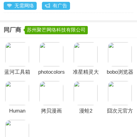
无需网络
有广告
同厂商
苏州聚芒网络科技有限公司
蓝河工具箱
photocolors
准星精灵大
bobo浏览器
师
App
Human
拷贝漫画
漫蛙2
囧次元官方
Benchmark
App
正版App
反应力测试
App