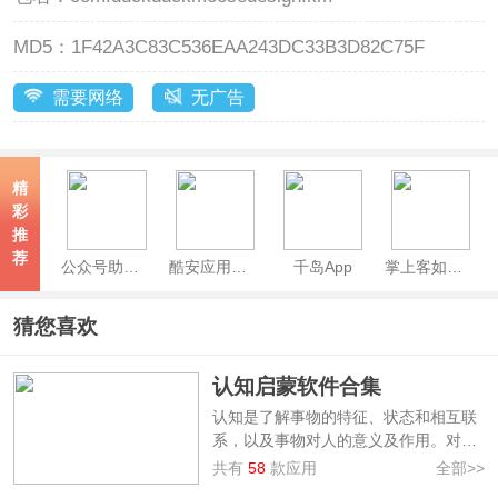
MD5：
1F42A3C83C536EAA243DC33B3D82C75F
需要网络
无广告
精
彩
推
荐
公众号助手App
酷安应用商店app
千岛App
掌上客如云App
猜您喜欢
认知启蒙软件合集
认知是了解事物的特征、状态和相互联
系，以及事物对人的意义及作用。对于
儿童而言，幼儿时期的认知能力会随着
共有
58
款应用
全部>>
年龄的增长而增强。宝宝从小培养认知