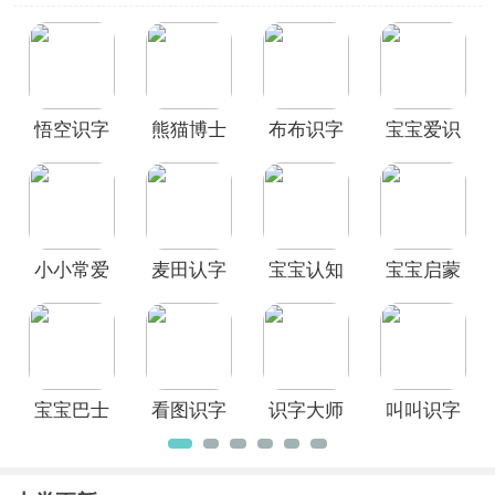
能力，能提高记忆力、专注力、想象力
与观察能力等。3322软件站为大家整理
了一些
好用的认知启蒙软件
，如宝宝认
知大全、宝宝启蒙认知卡、宝宝巴士、
悟空识字、熊猫博士识字、小伴龙玩数
悟空识字
熊猫博士
布布识字
宝宝爱识
学、凯叔讲故事、贝瓦儿歌、宝宝消防
安全、洪恩小画家等儿童认知app。这
识字
app官方版
字最新版
些宝宝认知软件可以帮助孩子们在娱乐
的过程中学习新知识，提高自己的认知
能力，让孩子们更加聪明、健康地成
长。欢迎有需要的家长下载或分享自己
的育儿应用，帮助更多宝宝成为天才！
小小常爱
麦田认字
宝宝认知
宝宝启蒙
识字手机
幼儿识字
大全游戏
认知卡
版
app
宝宝巴士
看图识字
识字大师
叫叫识字
APP
app
游戏
苹果版