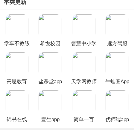
本类更新
学车不教练
希悦校园
智慧中小学
远方驾服
版app
app
App
App
高思教育
盐课堂app
天学网教师
牛蛙圈App
app
客户端
锦书在线
壹生app
简单一百
优师端app
app
app