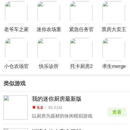
老爷车之家
迷你农场重
紧急任务官
票房大卖王
官方最新版
制版
方正版
官方版
小仓农场官
快乐诊所
托卡厨房2
求生merge
方版
官方版
生存之地手
(Sumikko
机版
类似游戏
Farm)
我的迷你厨房最新版
5.0
/
96.51M
查看
以厨房为题材的休闲模拟游戏