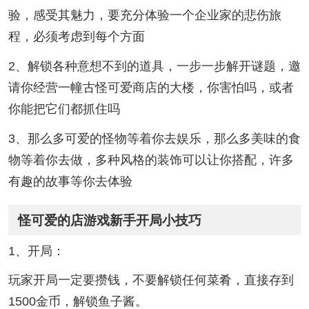
验，感受其魅力，要充分体验一个企业家的悲伤旅
程，必须考虑到每个方面
2、解锁各种意想不到的道具，一步一步解开谜题，邀
请你经营一幢古怪可爱商店的大楼，你害怕吗，或者
你能把它们都抓住吗
3、那么多可爱的怪物等着你去娱乐，那么多美味的食
物等着你去做，多种风格的装饰可以让你搭配，许多
有趣的故事等你去体验
怪可爱的店游戏新手开局小技巧
1、开局：
玩家开局一定要攒钱，不要解锁任何菜肴，直接存到
1500金币，解锁鱼子酱。