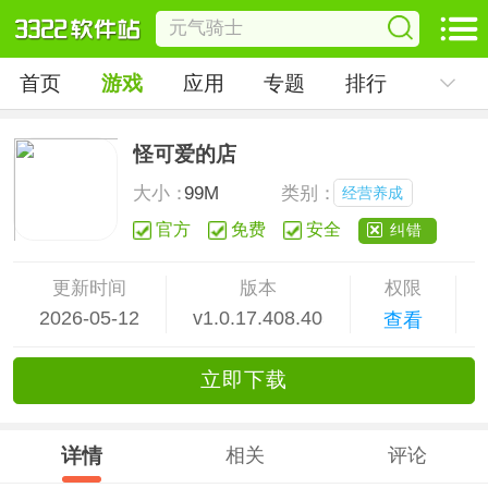
首页
游戏
应用
专题
排行
怪可爱的店
大小：
99M
类别：
经营养成
官方
免费
安全
纠错
更新时间
版本
权限
2026-05-12
v1.0.17.408.405.0206
查看
立
即下
载
详情
相关
评论