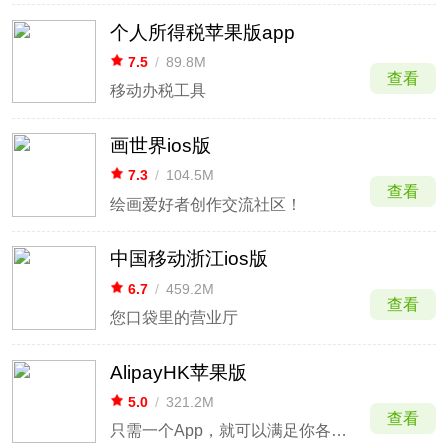
个人所得税苹果版app
7.5
/
89.8M
查看
移动办税工具
画世界ios版
7.3
/
104.5M
查看
绘画爱好者创作交流社区！
中国移动浙江ios版
6.7
/
459.2M
查看
您口袋里的营业厅
AlipayHK苹果版
5.0
/
321.2M
查看
只需一个App，就可以满足你各种支付、优惠和生活所需。