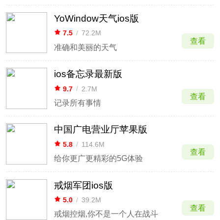
YoWindow天气ios版
7.5
/
72.2M
查看
准确和美丽的天气
ios备忘录最新版
9.7
/
2.7M
查看
记录所有事情
中国广电营业厅苹果版
5.8
/
114.6M
查看
给你更广更精彩的5G体验
戒烟军团ios版
5.0
/
39.2M
查看
戒烟控烟,你不是一个人在战斗