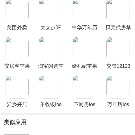
美团外卖
大众点评
中华万年历
贝壳找房苹
ios版
ios版
ios版
果版
安居客苹果
淘宝闪购苹
婚礼纪苹果
交管12123
手机版
果版
版
苹果版app
异乡好居
乐收银ios
下厨房ios
万年历ios
ios版
版
版
版
类似应用